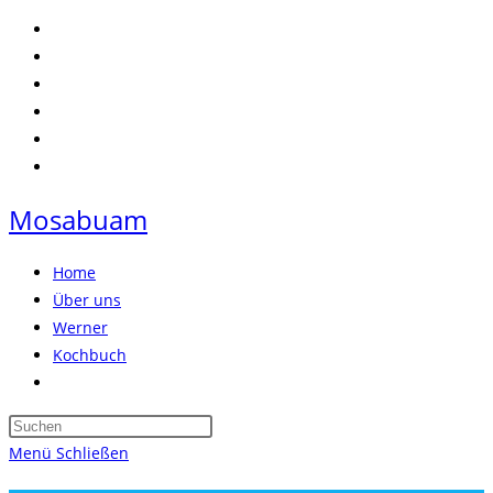
Zum
Inhalt
springen
Mosabuam
Home
Über uns
Werner
Kochbuch
Website-
Suche
Press
umschalten
Escape
Menü
Schließen
to