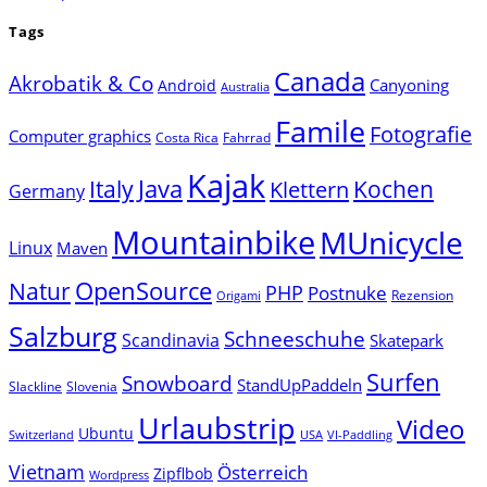
Tags
Canada
Akrobatik & Co
Canyoning
Android
Australia
Famile
Fotografie
Computer graphics
Costa Rica
Fahrrad
Kajak
Java
Italy
Klettern
Kochen
Germany
Mountainbike
MUnicycle
Linux
Maven
Natur
OpenSource
PHP
Postnuke
Rezension
Origami
Salzburg
Schneeschuhe
Scandinavia
Skatepark
Surfen
Snowboard
StandUpPaddeln
Slackline
Slovenia
Urlaubstrip
Video
Ubuntu
Switzerland
USA
VI-Paddling
Vietnam
Österreich
Zipflbob
Wordpress