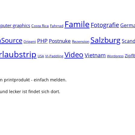
Famile
Fotografie
Germ
uter graphics
Costa Rica
Fahrrad
Salzburg
Source
PHP
Postnuke
Scand
Rezension
Origami
rlaubstrip
Video
Vietnam
Zipf
USA
VI-Paddling
Wordpress
n printprodukt - einfach melden.
nd lecker ist findet sich dort.