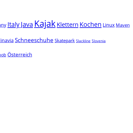
Kajak
Java
Italy
Klettern
Kochen
Linux
any
Maven
Schneeschuhe
inavia
Skatepark
Slackline
Slovenia
Österreich
lbob