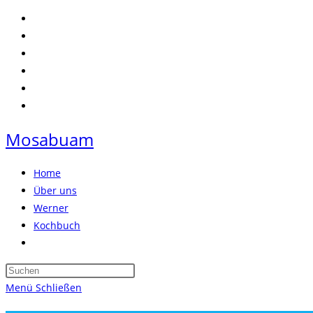
Zum
Inhalt
springen
Mosabuam
Home
Über uns
Werner
Kochbuch
Website-
Suche
Press
umschalten
Escape
Menü
Schließen
to