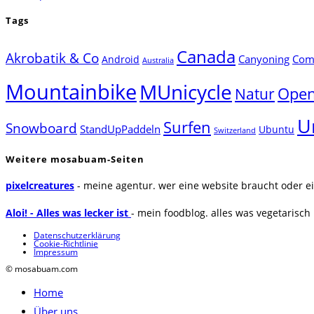
Tags
Canada
Akrobatik & Co
Canyoning
Comp
Android
Australia
Mountainbike
MUnicycle
Natur
Open
U
Surfen
Snowboard
StandUpPaddeln
Ubuntu
Switzerland
Weitere mosabuam-Seiten
pixelcreatures
- meine agentur. wer eine website braucht oder ei
Aloi! - Alles was lecker ist
- mein foodblog. alles was vegetarisch u
Datenschutzerklärung
Cookie-Richtlinie
Impressum
© mosabuam.com
Home
Über uns