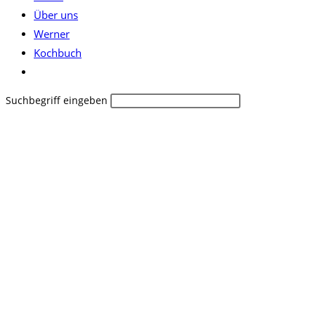
Über uns
Werner
Kochbuch
Website-
Suche
Diese
Suchbegriff eingeben
umschalten
Website
durchsuchen