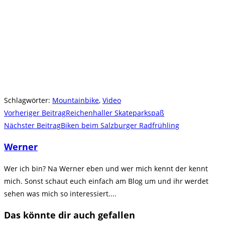
Schlagwörter
:
Mountainbike
,
Video
Weitere
Vorheriger Beitrag
Reichenhaller Skateparkspaß
Artikel
Nächster Beitrag
Biken beim Salzburger Radfrühling
ansehen
Werner
Wer ich bin? Na Werner eben und wer mich kennt der kennt
mich. Sonst schaut euch einfach am Blog um und ihr werdet
sehen was mich so interessiert....
Das könnte dir auch gefallen