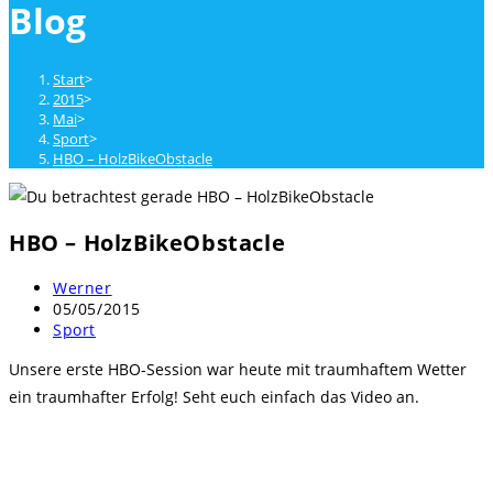
Blog
close
the
search
Start
>
panel.
2015
>
Mai
>
Sport
>
HBO – HolzBikeObstacle
HBO – HolzBikeObstacle
Beitrags-
Werner
Autor:
Beitrag
05/05/2015
veröffentlicht:
Beitrags-
Sport
Kategorie:
Unsere erste HBO-Session war heute mit traumhaftem Wetter
ein traumhafter Erfolg! Seht euch einfach das Video an.