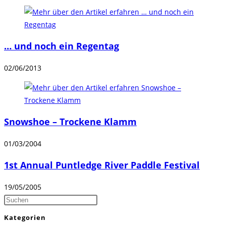
… und noch ein Regentag
02/06/2013
Snowshoe – Trockene Klamm
01/03/2004
1st Annual Puntledge River Paddle Festival
19/05/2005
Press
Escape
Kategorien
to