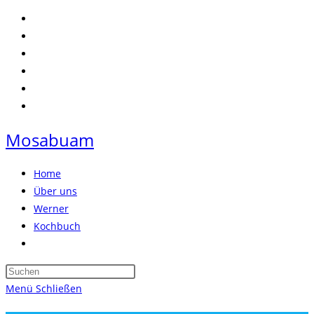
Zum
Inhalt
springen
Mosabuam
Home
Über uns
Werner
Kochbuch
Website-
Suche
Press
umschalten
Escape
Menü
Schließen
to