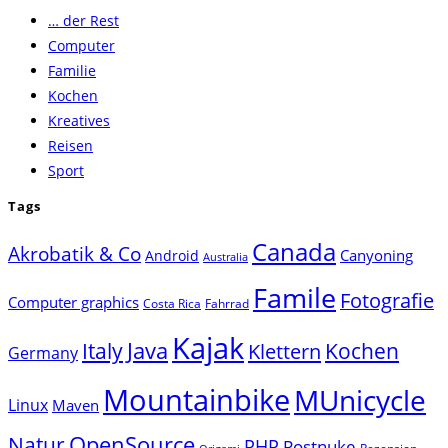
… der Rest
close
Computer
the
Familie
search
Kochen
panel.
Kreatives
Reisen
Sport
Tags
Canada
Akrobatik & Co
Canyoning
Android
Australia
Famile
Fotografie
Computer graphics
Costa Rica
Fahrrad
Kajak
Java
Italy
Klettern
Kochen
Germany
Mountainbike
MUnicycle
Linux
Maven
Natur
OpenSource
PHP
Postnuke