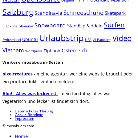
Rezension
Origami
Salzburg
Schneeschuhe
Scandinavia
Skatepark
Surfen
Snowboard
StandUpPaddeln
Slackline
Slovenia
Urlaubstrip
Video
Ubuntu
Switzerland
USA
VI-Paddling
Vietnam
Österreich
Zipflbob
Wordpress
Weitere mosabuam-Seiten
pixelcreatures
- meine agentur. wer eine website braucht oder
ein printprodukt - einfach melden.
Aloi! - Alles was lecker ist
- mein foodblog. alles was
vegetarisch und lecker ist findet sich dort.
Datenschutzerklärung
Cookie-Richtlinie
Impressum
© mosabuam.com
Home