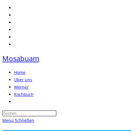
Zum
Inhalt
springen
Mosabuam
Home
Über uns
Werner
Kochbuch
Website-
Suche
Press
umschalten
Escape
Menü
Schließen
to