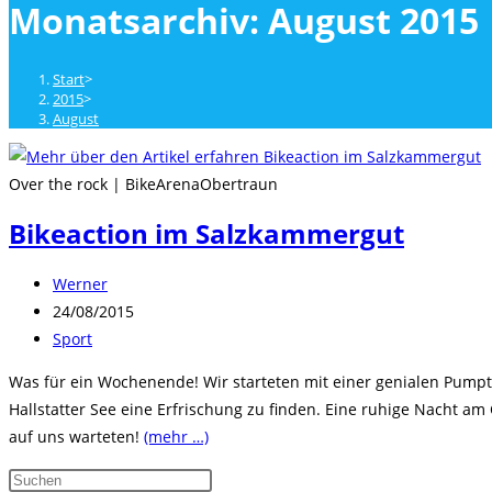
Monatsarchiv: August 2015
close
the
search
Start
>
panel.
2015
>
August
Over the rock | BikeArenaObertraun
Bikeaction im Salzkammergut
Beitrags-
Werner
Autor:
Beitrag
24/08/2015
veröffentlicht:
Beitrags-
Sport
Kategorie:
Was für ein Wochenende! Wir starteten mit einer genialen Pumpt
Hallstatter See eine Erfrischung zu finden. Eine ruhige Nacht am
auf uns warteten!
(mehr …)
Press