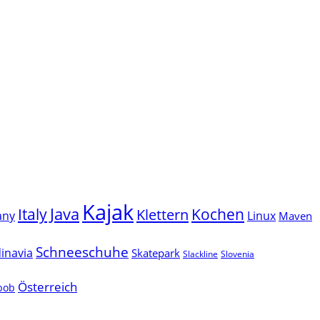
Kajak
Java
Italy
Klettern
Kochen
Linux
any
Maven
Schneeschuhe
inavia
Skatepark
Slackline
Slovenia
Österreich
lbob