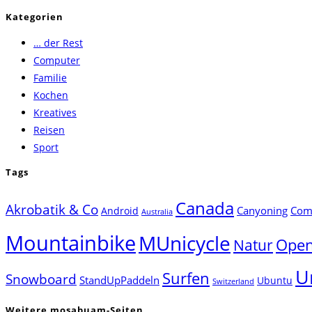
Escape
Kategorien
to
… der Rest
close
Computer
the
Familie
search
Kochen
panel.
Kreatives
Reisen
Sport
Tags
Canada
Akrobatik & Co
Canyoning
Comp
Android
Australia
Mountainbike
MUnicycle
Natur
Open
U
Surfen
Snowboard
StandUpPaddeln
Ubuntu
Switzerland
Weitere mosabuam-Seiten