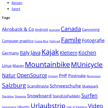
Reisen
Sport
Tags
Canada
Akrobatik & Co
Canyoning
Android
Australia
Famile
Fotografie
Computer graphics
Costa Rica
Fahrrad
Kajak
Java
Italy
Klettern
Kochen
Germany
Mountainbike
MUnicycle
Linux
Maven
Natur
OpenSource
PHP
Postnuke
Rezension
Origami
Salzburg
Schneeschuhe
Scandinavia
Skatepark
Surfen
Snowboard
StandUpPaddeln
Slackline
Slovenia
Urlaubstrip
Video
Ubuntu
Switzerland
USA
VI-Paddling