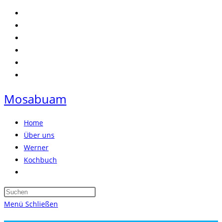
Zum
Inhalt
springen
Mosabuam
Home
Über uns
Werner
Kochbuch
Website-
Suche
Press
umschalten
Escape
Menü
Schließen
to