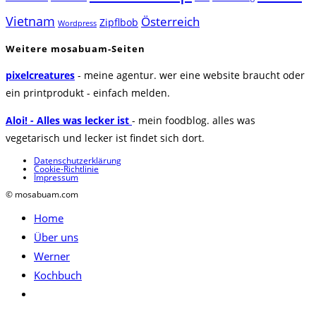
Vietnam
Österreich
Zipflbob
Wordpress
Weitere mosabuam-Seiten
pixelcreatures
- meine agentur. wer eine website braucht oder
ein printprodukt - einfach melden.
Aloi! - Alles was lecker ist
- mein foodblog. alles was
vegetarisch und lecker ist findet sich dort.
Datenschutzerklärung
Cookie-Richtlinie
Impressum
© mosabuam.com
Home
Über uns
Werner
Kochbuch
Website-
Suche