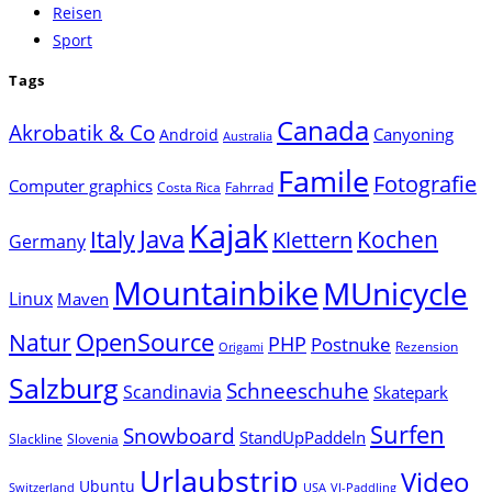
Reisen
Sport
Tags
Canada
Akrobatik & Co
Canyoning
Android
Australia
Famile
Fotografie
Computer graphics
Costa Rica
Fahrrad
Kajak
Java
Italy
Klettern
Kochen
Germany
Mountainbike
MUnicycle
Linux
Maven
Natur
OpenSource
PHP
Postnuke
Rezension
Origami
Salzburg
Schneeschuhe
Scandinavia
Skatepark
Surfen
Snowboard
StandUpPaddeln
Slackline
Slovenia
Urlaubstrip
Video
Ubuntu
Switzerland
USA
VI-Paddling