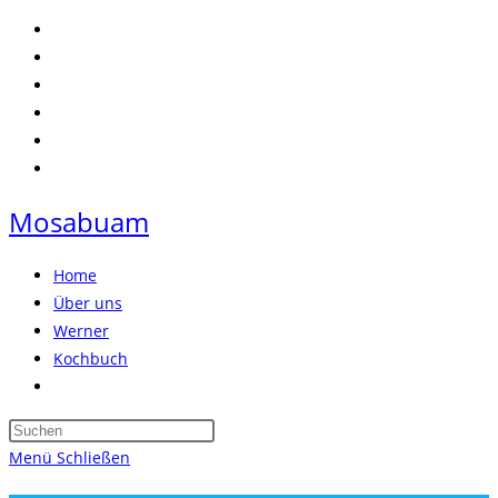
Zum
Inhalt
springen
Mosabuam
Home
Über uns
Werner
Kochbuch
Website-
Suche
Press
umschalten
Escape
Menü
Schließen
to