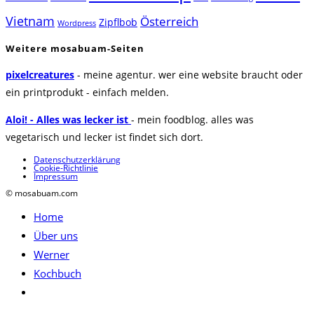
Vietnam
Österreich
Zipflbob
Wordpress
Weitere mosabuam-Seiten
pixelcreatures
- meine agentur. wer eine website braucht oder
ein printprodukt - einfach melden.
Aloi! - Alles was lecker ist
- mein foodblog. alles was
vegetarisch und lecker ist findet sich dort.
Datenschutzerklärung
Cookie-Richtlinie
Impressum
© mosabuam.com
Home
Über uns
Werner
Kochbuch
Website-
Suche