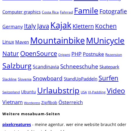
Famile
Fotografie
Computer graphics
Costa Rica
Fahrrad
Kajak
Java
Italy
Klettern
Kochen
Germany
Mountainbike
MUnicycle
Linux
Maven
Natur
OpenSource
PHP
Postnuke
Rezension
Origami
Salzburg
Schneeschuhe
Scandinavia
Skatepark
Surfen
Snowboard
StandUpPaddeln
Slackline
Slovenia
Urlaubstrip
Video
Ubuntu
Switzerland
USA
VI-Paddling
Vietnam
Österreich
Zipflbob
Wordpress
Weitere mosabuam-Seiten
pixelcreatures
- meine agentur. wer eine website braucht oder