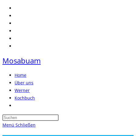
Zum
Inhalt
springen
Mosabuam
Home
Über uns
Werner
Kochbuch
Website-
Suche
Press
umschalten
Escape
Menü
Schließen
to