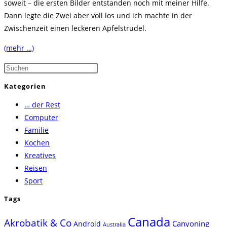
soweit – die ersten Bilder entstanden noch mit meiner Hilfe.
Dann legte die Zwei aber voll los und ich machte in der
Zwischenzeit einen leckeren Apfelstrudel.
(mehr …)
Press
Escape
Kategorien
to
… der Rest
close
Computer
the
Familie
search
Kochen
panel.
Kreatives
Reisen
Sport
Tags
Canada
Akrobatik & Co
Canyoning
Android
Australia