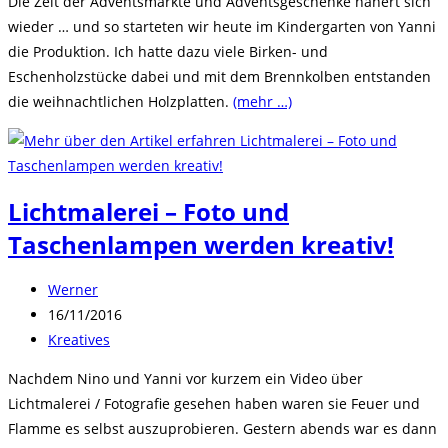
Die Zeit der Adventsmärkte und Adventsgeschenke nähert sich
wieder … und so starteten wir heute im Kindergarten von Yanni
die Produktion. Ich hatte dazu viele Birken- und
Eschenholzstücke dabei und mit dem Brennkolben entstanden
die weihnachtlichen Holzplatten.
(mehr …)
Lichtmalerei – Foto und
Taschenlampen werden kreativ!
Beitrags-
Werner
Autor:
Beitrag
16/11/2016
veröffentlicht:
Beitrags-
Kreatives
Kategorie:
Nachdem Nino und Yanni vor kurzem ein Video über
Lichtmalerei / Fotografie gesehen haben waren sie Feuer und
Flamme es selbst auszuprobieren. Gestern abends war es dann