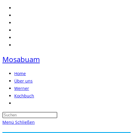
Zum
Inhalt
springen
Mosabuam
Home
Über uns
Werner
Kochbuch
Website-
Suche
Press
umschalten
Escape
Menü
Schließen
to