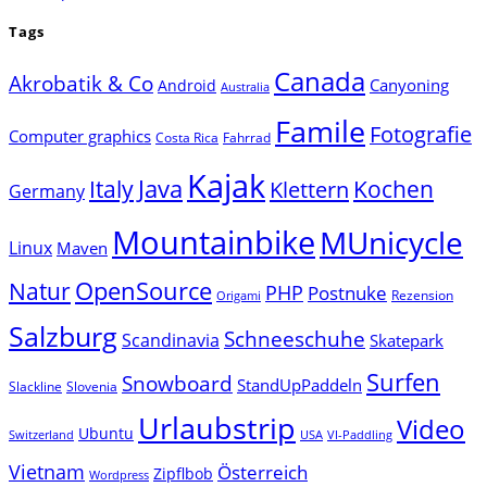
Tags
Canada
Akrobatik & Co
Canyoning
Android
Australia
Famile
Fotografie
Computer graphics
Costa Rica
Fahrrad
Kajak
Java
Italy
Klettern
Kochen
Germany
Mountainbike
MUnicycle
Linux
Maven
Natur
OpenSource
PHP
Postnuke
Rezension
Origami
Salzburg
Schneeschuhe
Scandinavia
Skatepark
Surfen
Snowboard
StandUpPaddeln
Slackline
Slovenia
Urlaubstrip
Video
Ubuntu
Switzerland
USA
VI-Paddling
Vietnam
Österreich
Zipflbob
Wordpress