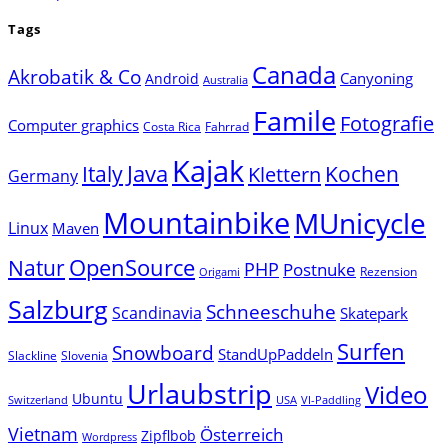
Tags
Canada
Akrobatik & Co
Canyoning
Android
Australia
Famile
Fotografie
Computer graphics
Costa Rica
Fahrrad
Kajak
Java
Italy
Klettern
Kochen
Germany
Mountainbike
MUnicycle
Linux
Maven
Natur
OpenSource
PHP
Postnuke
Rezension
Origami
Salzburg
Schneeschuhe
Scandinavia
Skatepark
Surfen
Snowboard
StandUpPaddeln
Slackline
Slovenia
Urlaubstrip
Video
Ubuntu
Switzerland
USA
VI-Paddling
Vietnam
Österreich
Zipflbob
Wordpress