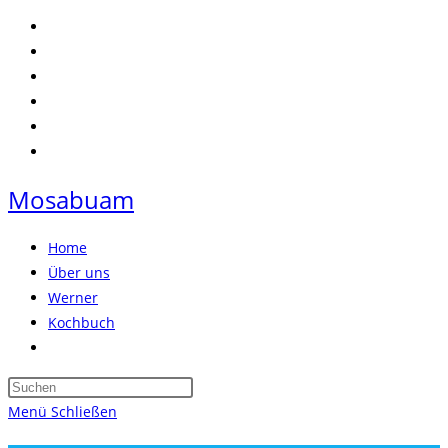
Zum
Inhalt
springen
Mosabuam
Home
Über uns
Werner
Kochbuch
Website-
Suche
Press
umschalten
Escape
Menü
Schließen
to