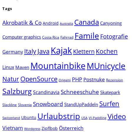
Tags
Canada
Akrobatik & Co
Canyoning
Android
Australia
Famile
Fotografie
Computer graphics
Costa Rica
Fahrrad
Kajak
Java
Italy
Klettern
Kochen
Germany
Mountainbike
MUnicycle
Linux
Maven
Natur
OpenSource
PHP
Postnuke
Rezension
Origami
Salzburg
Schneeschuhe
Scandinavia
Skatepark
Surfen
Snowboard
StandUpPaddeln
Slackline
Slovenia
Urlaubstrip
Video
Ubuntu
Switzerland
USA
VI-Paddling
Vietnam
Österreich
Zipflbob
Wordpress