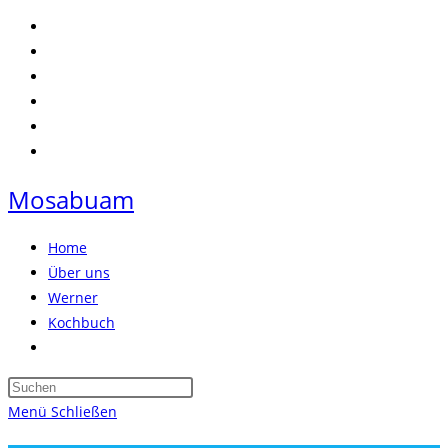
Zum
Inhalt
springen
Mosabuam
Home
Über uns
Werner
Kochbuch
Website-
Suche
Press
umschalten
Escape
Menü
Schließen
to