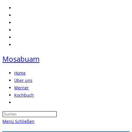
Zum
Inhalt
springen
Mosabuam
Home
Über uns
Werner
Kochbuch
Website-
Suche
Press
umschalten
Escape
Menü
Schließen
to