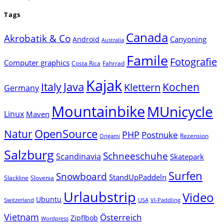
Tags
Canada
Akrobatik & Co
Canyoning
Android
Australia
Famile
Fotografie
Computer graphics
Costa Rica
Fahrrad
Kajak
Java
Italy
Klettern
Kochen
Germany
Mountainbike
MUnicycle
Linux
Maven
Natur
OpenSource
PHP
Postnuke
Rezension
Origami
Salzburg
Schneeschuhe
Scandinavia
Skatepark
Surfen
Snowboard
StandUpPaddeln
Slackline
Slovenia
Urlaubstrip
Video
Ubuntu
Switzerland
USA
VI-Paddling
Vietnam
Österreich
Zipflbob
Wordpress