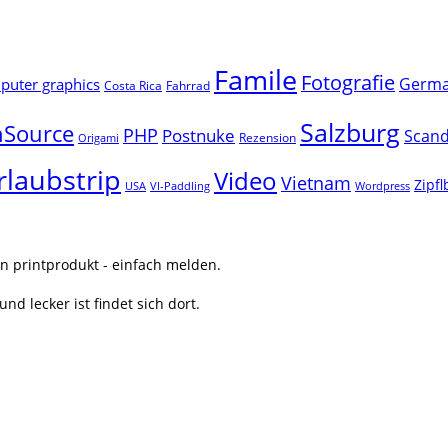
Famile
Fotografie
Germ
uter graphics
Costa Rica
Fahrrad
Salzburg
Source
PHP
Postnuke
Scand
Rezension
Origami
rlaubstrip
Video
Vietnam
Zipf
USA
VI-Paddling
Wordpress
n printprodukt - einfach melden.
nd lecker ist findet sich dort.