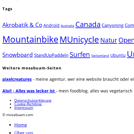
Tags
Canada
Akrobatik & Co
Canyoning
Comp
Android
Australia
Mountainbike
MUnicycle
Natur
Open
U
Surfen
Snowboard
StandUpPaddeln
Ubuntu
Switzerland
Weitere mosabuam-Seiten
pixelcreatures
- meine agentur. wer eine website braucht oder ei
Aloi! - Alles was lecker ist
- mein foodblog. alles was vegetarisch u
Datenschutzerklärung
Cookie-Richtlinie
Impressum
© mosabuam.com
Home
Über uns