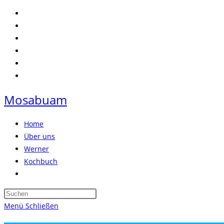
Zum
Inhalt
springen
Mosabuam
Home
Über uns
Werner
Kochbuch
Website-
Suche
Press
umschalten
Escape
Menü
Schließen
to