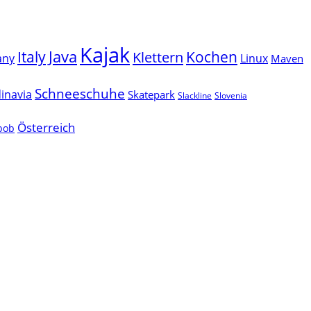
Kajak
Java
Italy
Klettern
Kochen
Linux
any
Maven
Schneeschuhe
inavia
Skatepark
Slackline
Slovenia
Österreich
lbob