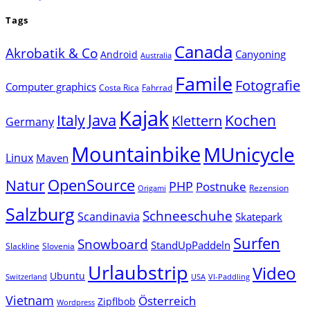
Tags
Canada
Akrobatik & Co
Canyoning
Android
Australia
Famile
Fotografie
Computer graphics
Costa Rica
Fahrrad
Kajak
Java
Italy
Klettern
Kochen
Germany
Mountainbike
MUnicycle
Linux
Maven
Natur
OpenSource
PHP
Postnuke
Rezension
Origami
Salzburg
Schneeschuhe
Scandinavia
Skatepark
Surfen
Snowboard
StandUpPaddeln
Slackline
Slovenia
Urlaubstrip
Video
Ubuntu
Switzerland
USA
VI-Paddling
Vietnam
Österreich
Zipflbob
Wordpress