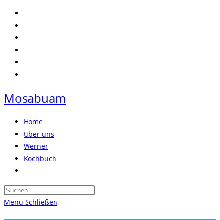
Zum
Inhalt
springen
Mosabuam
Home
Über uns
Werner
Kochbuch
Website-
Suche
Press
umschalten
Escape
Menü
Schließen
to