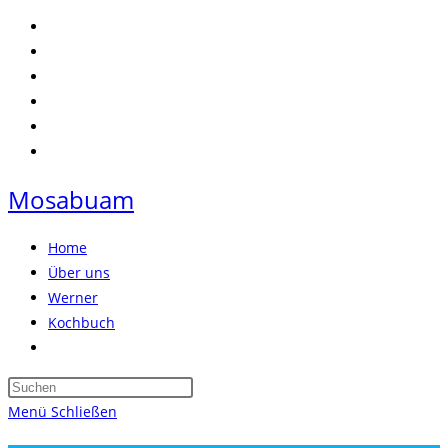
Zum
Inhalt
springen
Mosabuam
Home
Über uns
Werner
Kochbuch
Website-
Suche
Press
umschalten
Escape
Menü
Schließen
to