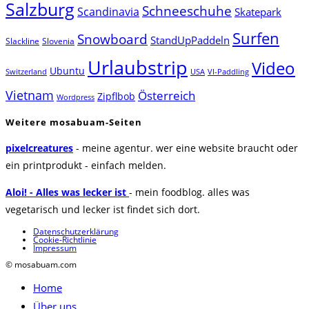
Salzburg
Schneeschuhe
Scandinavia
Skatepark
Surfen
Snowboard
StandUpPaddeln
Slackline
Slovenia
Urlaubstrip
Video
Ubuntu
Switzerland
USA
VI-Paddling
Vietnam
Österreich
Zipflbob
Wordpress
Weitere mosabuam-Seiten
pixelcreatures
- meine agentur. wer eine website braucht oder
ein printprodukt - einfach melden.
Aloi! - Alles was lecker ist
- mein foodblog. alles was
vegetarisch und lecker ist findet sich dort.
Datenschutzerklärung
Cookie-Richtlinie
Impressum
© mosabuam.com
Home
Über uns