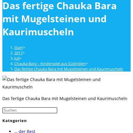
Das fertige Chauka Bara
close
the
mit Mugelsteinen und
search
panel.
Kaurimuscheln
Start
>
2017
>
Juli
>
Chauka Bara – Kinderspiel aus Südindien
>
Das fertige Chauka Bara mit Mugelsteinen und Kaurimuscheln
Das fertige Chauka Bara mit Mugelsteinen und Kaurimuscheln
Press
Escape
Kategorien
to
… der Rest
close