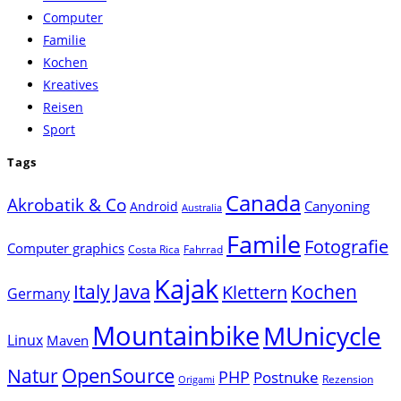
Computer
the
Familie
search
Kochen
panel.
Kreatives
Reisen
Sport
Tags
Canada
Akrobatik & Co
Canyoning
Android
Australia
Famile
Fotografie
Computer graphics
Costa Rica
Fahrrad
Kajak
Java
Italy
Klettern
Kochen
Germany
Mountainbike
MUnicycle
Linux
Maven
Natur
OpenSource
PHP
Postnuke
Rezension
Origami