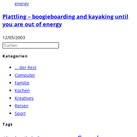
Plattling – boogieboarding and kayaking until
you are out of energy
12/05/2003
Press
Escape
Kategorien
to
… der Rest
close
Computer
the
Familie
search
Kochen
panel.
Kreatives
Reisen
Sport
Tags