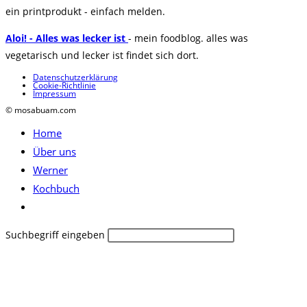
ein printprodukt - einfach melden.
Aloi! - Alles was lecker ist
- mein foodblog. alles was
vegetarisch und lecker ist findet sich dort.
Datenschutzerklärung
Cookie-Richtlinie
Impressum
© mosabuam.com
Home
Über uns
Werner
Kochbuch
Website-
Suche
Diese
Suchbegriff eingeben
umschalten
Website
durchsuchen