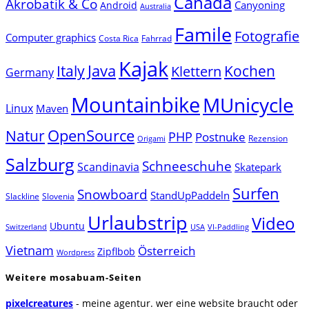
Canada
Akrobatik & Co
Canyoning
Android
Australia
Famile
Fotografie
Computer graphics
Costa Rica
Fahrrad
Kajak
Java
Italy
Klettern
Kochen
Germany
Mountainbike
MUnicycle
Linux
Maven
Natur
OpenSource
PHP
Postnuke
Rezension
Origami
Salzburg
Schneeschuhe
Scandinavia
Skatepark
Surfen
Snowboard
StandUpPaddeln
Slackline
Slovenia
Urlaubstrip
Video
Ubuntu
Switzerland
USA
VI-Paddling
Vietnam
Österreich
Zipflbob
Wordpress
Weitere mosabuam-Seiten
pixelcreatures
- meine agentur. wer eine website braucht oder