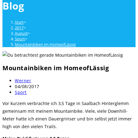
Blog
close
the
search
Start
>
panel.
2017
>
August
>
Sport
>
Mountainbiken im HomeofLässig
Mountainbiken im HomeofLässig
Beitrags-
Werner
Autor:
Beitrag
04/08/2017
veröffentlicht:
Beitrags-
Sport
Kategorie:
Vor kurzem verbrachte ich 3,5 Tage in Saalbach Hinterglemm
gemeinsam mit meinem Mountainbike. Viele, viele Downhill-
Meter hatte ich einen Dauergrinser und bin selbst jetzt immer
high von den vielen Trails.