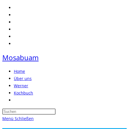
Zum
Inhalt
springen
Mosabuam
Home
Über uns
Werner
Kochbuch
Website-
Suche
Press
umschalten
Escape
Menü
Schließen
to