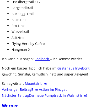
Hacklbergtrail 1+2
Bergstadltrail
Buchegg-Trail
Blue-Line
Pro-Line
Wurzeltrail
Asitztrail
Flying Hero by GoPro
Hangman 2
Ich kann nur sagen:
Saalbach
– ich komme wieder.
Noch ein kurzer Tipp: ich habe im
Gästehaus Ingeborg
gewohnt. Günstig, gemütlich, nett und super gelegen!
Schlagwörter
:
Mountainbike
Weitere
Vorheriger Beitrag
Bike Action im Pinzgau
Artikel
Nächster Beitrag
Der neue Pumptrack in Wals ist irre!
ansehen
Werner