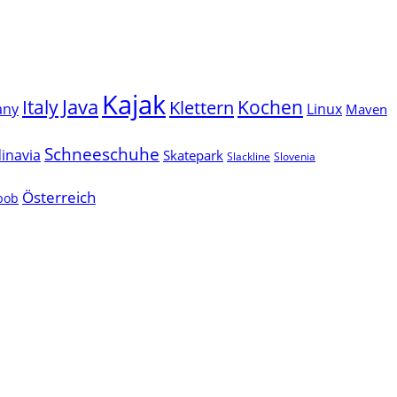
Kajak
Java
Italy
Klettern
Kochen
Linux
any
Maven
Schneeschuhe
inavia
Skatepark
Slackline
Slovenia
Österreich
lbob