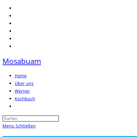
Zum
Inhalt
springen
Mosabuam
Home
Über uns
Werner
Kochbuch
Website-
Suche
Press
umschalten
Escape
Menü
Schließen
to