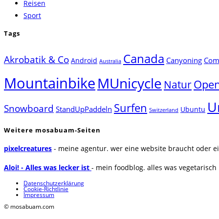
Reisen
Sport
Tags
Canada
Akrobatik & Co
Canyoning
Comp
Android
Australia
Mountainbike
MUnicycle
Natur
Open
U
Surfen
Snowboard
StandUpPaddeln
Ubuntu
Switzerland
Weitere mosabuam-Seiten
pixelcreatures
- meine agentur. wer eine website braucht oder ei
Aloi! - Alles was lecker ist
- mein foodblog. alles was vegetarisch u
Datenschutzerklärung
Cookie-Richtlinie
Impressum
© mosabuam.com