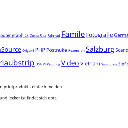
Famile
Fotografie
Germ
uter graphics
Costa Rica
Fahrrad
Salzburg
Source
PHP
Postnuke
Scand
Rezension
Origami
rlaubstrip
Video
Vietnam
Zipf
USA
VI-Paddling
Wordpress
n printprodukt - einfach melden.
nd lecker ist findet sich dort.