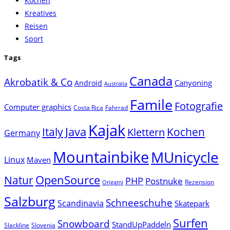
Kochen
panel.
Kreatives
Reisen
Sport
Tags
Canada
Akrobatik & Co
Canyoning
Android
Australia
Famile
Fotografie
Computer graphics
Costa Rica
Fahrrad
Kajak
Java
Italy
Klettern
Kochen
Germany
Mountainbike
MUnicycle
Linux
Maven
Natur
OpenSource
PHP
Postnuke
Rezension
Origami
Salzburg
Schneeschuhe
Scandinavia
Skatepark
Surfen
Snowboard
StandUpPaddeln
Slackline
Slovenia