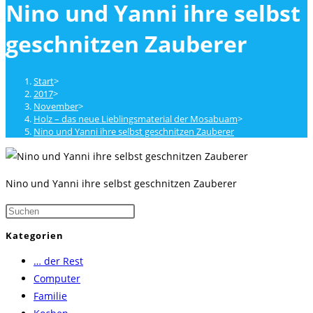
Nino und Yanni ihre selbst
close
the
geschnitzen Zauberer
search
panel.
Start
>
2017
>
November
>
Holz – das neue Lieblingsmaterial der Mosabuam
>
Nino und Yanni ihre selbst geschnitzen Zauberer
Nino und Yanni ihre selbst geschnitzen Zauberer
Press
Escape
Kategorien
to
… der Rest
close
Computer
the
Familie
search