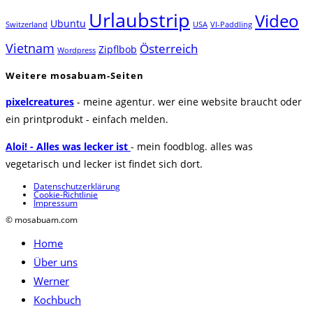
Urlaubstrip
Video
Ubuntu
Switzerland
USA
VI-Paddling
Vietnam
Österreich
Zipflbob
Wordpress
Weitere mosabuam-Seiten
pixelcreatures
- meine agentur. wer eine website braucht oder
ein printprodukt - einfach melden.
Aloi! - Alles was lecker ist
- mein foodblog. alles was
vegetarisch und lecker ist findet sich dort.
Datenschutzerklärung
Cookie-Richtlinie
Impressum
© mosabuam.com
Home
Über uns
Werner
Kochbuch