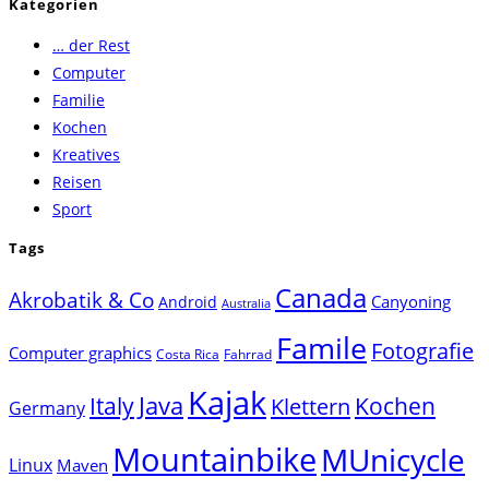
Kategorien
to
… der Rest
close
Computer
the
Familie
search
Kochen
panel.
Kreatives
Reisen
Sport
Tags
Canada
Akrobatik & Co
Canyoning
Android
Australia
Famile
Fotografie
Computer graphics
Costa Rica
Fahrrad
Kajak
Java
Italy
Klettern
Kochen
Germany
Mountainbike
MUnicycle
Linux
Maven