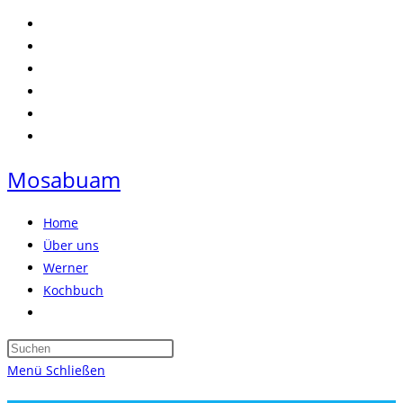
Zum
Inhalt
springen
Mosabuam
Home
Über uns
Werner
Kochbuch
Website-
Suche
Press
umschalten
Escape
Menü
Schließen
to