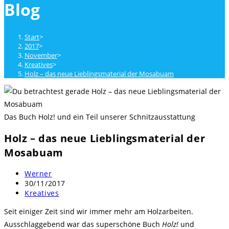
Blog
close
the
search
Start
>
panel.
2017
>
November
>
Kreatives
>
Holz – das neue Lieblingsmaterial der Mosabuam
Das Buch Holz! und ein Teil unserer Schnitzausstattung
Holz – das neue Lieblingsmaterial der
Mosabuam
Beitrags-
Werner
Autor:
Beitrag
30/11/2017
veröffentlicht:
Beitrags-
Kreatives
Kategorie:
Seit einiger Zeit sind wir immer mehr am Holzarbeiten.
Ausschlaggebend war das superschöne Buch
Holz!
und