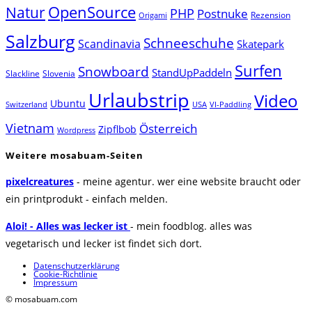
Natur
OpenSource
PHP
Postnuke
Rezension
Origami
Salzburg
Schneeschuhe
Scandinavia
Skatepark
Surfen
Snowboard
StandUpPaddeln
Slackline
Slovenia
Urlaubstrip
Video
Ubuntu
Switzerland
USA
VI-Paddling
Vietnam
Österreich
Zipflbob
Wordpress
Weitere mosabuam-Seiten
pixelcreatures
- meine agentur. wer eine website braucht oder
ein printprodukt - einfach melden.
Aloi! - Alles was lecker ist
- mein foodblog. alles was
vegetarisch und lecker ist findet sich dort.
Datenschutzerklärung
Cookie-Richtlinie
Impressum
© mosabuam.com