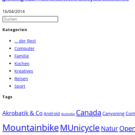
16/04/2014
Press
Escape
Kategorien
to
… der Rest
close
Computer
the
Familie
search
Kochen
panel.
Kreatives
Reisen
Sport
Tags
Canada
Akrobatik & Co
Canyoning
Comp
Android
Australia
Mountainbike
MUnicycle
Natur
Open