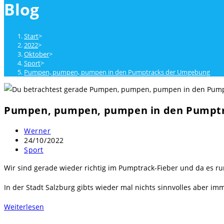
Blog
close
the
search
Start
>
panel.
2022
>
Oktober
>
Sport
>
Pumpen, pumpen, pumpen in den Pumptracks der Umgebung
Pumpen, pumpen, pumpen in den Pumpt
Beitrags-
Werner
Autor:
Beitrag
24/10/2022
veröffentlicht:
Beitrags-
Sport
Kategorie:
Wir sind gerade wieder richtig im Pumptrack-Fieber und da es ru
In der Stadt Salzburg gibts wieder mal nichts sinnvolles aber im
:
Weiterlesen
Pumpen,