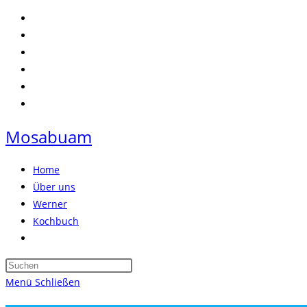
Zum
Inhalt
springen
Mosabuam
Home
Über uns
Werner
Kochbuch
Website-
Suche
Press
umschalten
Escape
Menü
Schließen
to