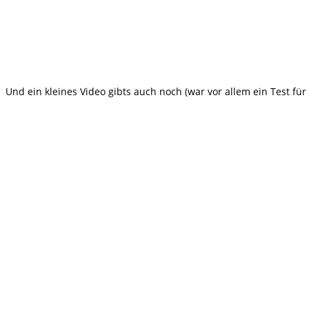
pumpen,
pumpen
in
den
Pumptracks
Und ein kleines Video gibts auch noch (war vor allem ein Test für
der
Umgebung