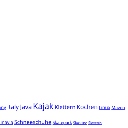
Kajak
Java
Italy
Klettern
Kochen
Linux
any
Maven
Schneeschuhe
inavia
Skatepark
Slackline
Slovenia