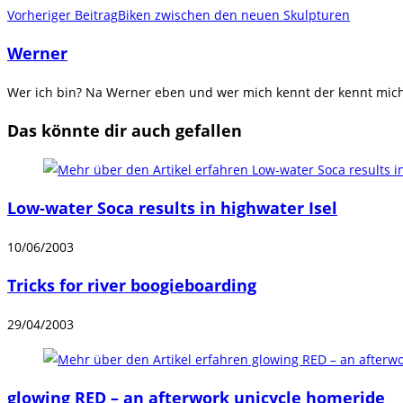
Weitere
Vorheriger Beitrag
Biken zwischen den neuen Skulpturen
Artikel
Werner
ansehen
Wer ich bin? Na Werner eben und wer mich kennt der kennt mich.
Das könnte dir auch gefallen
Low-water Soca results in highwater Isel
10/06/2003
Tricks for river boogieboarding
29/04/2003
glowing RED – an afterwork unicycle homeride