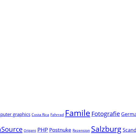
Famile
Fotografie
Germ
uter graphics
Costa Rica
Fahrrad
Salzburg
Source
PHP
Postnuke
Scand
Rezension
Origami