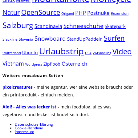
Maven
Natur
OpenSource
PHP
Postnuke
Rezension
Origami
Salzburg
Schneeschuhe
Scandinavia
Skatepark
Surfen
Snowboard
StandUpPaddeln
Slackline
Slovenia
Urlaubstrip
Video
Ubuntu
Switzerland
USA
VI-Paddling
Vietnam
Österreich
Zipflbob
Wordpress
Weitere mosabuam-Seiten
pixelcreatures
- meine agentur. wer eine website braucht oder
ein printprodukt - einfach melden.
Aloi! - Alles was lecker ist
- mein foodblog. alles was
vegetarisch und lecker ist findet sich dort.
Datenschutzerklärung
Cookie-Richtlinie
Impressum