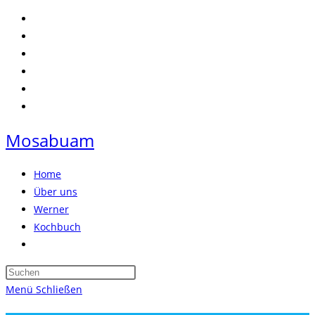
Zum
Inhalt
springen
Mosabuam
Home
Über uns
Werner
Kochbuch
Website-
Suche
Press
umschalten
Escape
Menü
Schließen
to