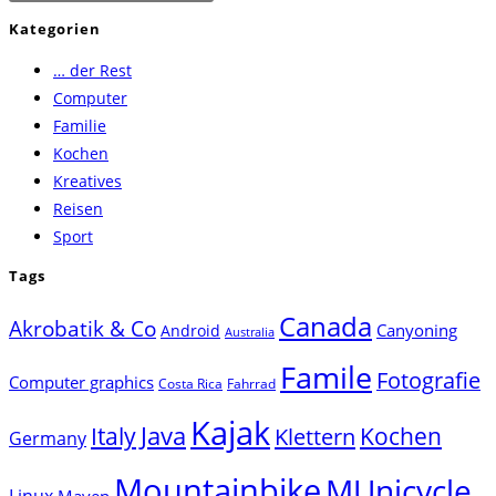
Escape
Kategorien
to
… der Rest
close
Computer
the
Familie
search
Kochen
panel.
Kreatives
Reisen
Sport
Tags
Canada
Akrobatik & Co
Canyoning
Android
Australia
Famile
Fotografie
Computer graphics
Costa Rica
Fahrrad
Kajak
Java
Italy
Klettern
Kochen
Germany
Mountainbike
MUnicycle
Linux