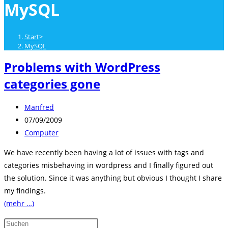
MySQL
close
the
search
Start
>
panel.
MySQL
Problems with WordPress
categories gone
Beitrags-
Manfred
Autor:
Beitrag
07/09/2009
veröffentlicht:
Beitrags-
Computer
Kategorie:
We have recently been having a lot of issues with tags and
categories misbehaving in wordpress and I finally figured out
the solution. Since it was anything but obvious I thought I share
my findings.
(mehr …)
Press