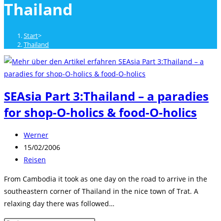
Thailand
close
the
search
Start
>
panel.
Thailand
SEAsia Part 3:Thailand – a paradies
for shop-O-holics & food-O-holics
Beitrags-
Werner
Autor:
Beitrag
15/02/2006
veröffentlicht:
Beitrags-
Reisen
Kategorie:
From Cambodia it took as one day on the road to arrive in the
southeastern corner of Thailand in the nice town of Trat. A
relaxing day there was followed…