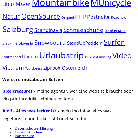
Mountainbike
MUnicycle
Linux
Maven
Natur
OpenSource
PHP
Postnuke
Rezension
Origami
Salzburg
Schneeschuhe
Scandinavia
Skatepark
Surfen
Snowboard
StandUpPaddeln
Slackline
Slovenia
Urlaubstrip
Video
Ubuntu
Switzerland
USA
VI-Paddling
Vietnam
Österreich
Zipflbob
Wordpress
Weitere mosabuam-Seiten
pixelcreatures
- meine agentur. wer eine website braucht oder
ein printprodukt - einfach melden.
Aloi! - Alles was lecker ist
- mein foodblog. alles was
vegetarisch und lecker ist findet sich dort.
Datenschutzerklärung
Cookie-Richtlinie
Impressum