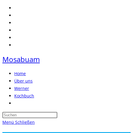
Zum
Inhalt
springen
Mosabuam
Home
Über uns
Werner
Kochbuch
Website-
Suche
Press
umschalten
Escape
Menü
Schließen
to