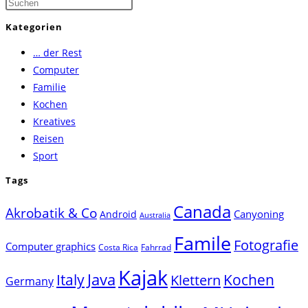
Press
Escape
Kategorien
to
… der Rest
close
Computer
the
Familie
search
Kochen
panel.
Kreatives
Reisen
Sport
Tags
Canada
Akrobatik & Co
Canyoning
Android
Australia
Famile
Fotografie
Computer graphics
Costa Rica
Fahrrad
Kajak
Java
Italy
Klettern
Kochen
Germany