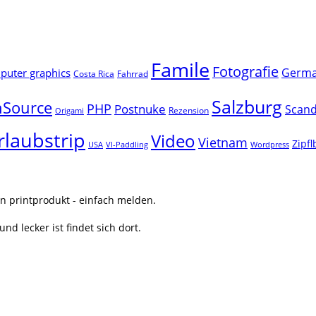
Famile
Fotografie
Germ
uter graphics
Costa Rica
Fahrrad
Salzburg
Source
PHP
Postnuke
Scand
Rezension
Origami
rlaubstrip
Video
Vietnam
Zipf
USA
VI-Paddling
Wordpress
n printprodukt - einfach melden.
nd lecker ist findet sich dort.