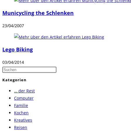
Municycling the Schlenken
23/04/2007
Lego Biking
03/04/2014
Press
Escape
Kategorien
to
… der Rest
close
Computer
the
Familie
search
Kochen
panel.
Kreatives
Reisen