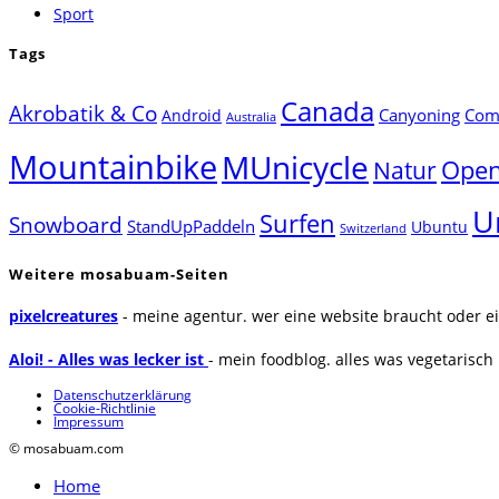
Sport
Tags
Canada
Akrobatik & Co
Canyoning
Comp
Android
Australia
Mountainbike
MUnicycle
Natur
Open
U
Surfen
Snowboard
StandUpPaddeln
Ubuntu
Switzerland
Weitere mosabuam-Seiten
pixelcreatures
- meine agentur. wer eine website braucht oder ei
Aloi! - Alles was lecker ist
- mein foodblog. alles was vegetarisch u
Datenschutzerklärung
Cookie-Richtlinie
Impressum
© mosabuam.com
Home