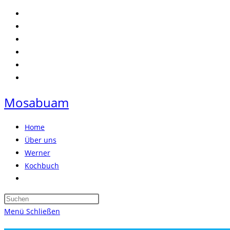
Zum
Inhalt
springen
Mosabuam
Home
Über uns
Werner
Kochbuch
Website-
Suche
Press
umschalten
Escape
Menü
Schließen
to