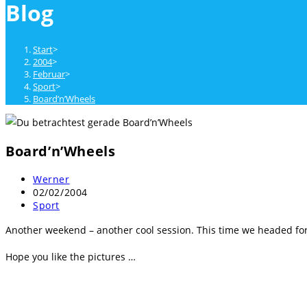
Blog
close
the
search
Start
>
panel.
2004
>
Februar
>
Sport
>
Board’n’Wheels
Board’n’Wheels
Beitrags-
Werner
Autor:
Beitrag
02/02/2004
veröffentlicht:
Beitrags-
Sport
Kategorie:
Another weekend – another cool session. This time we headed fo
Hope you like the pictures …