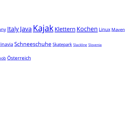
Kajak
Java
Italy
Klettern
Kochen
Linux
any
Maven
Schneeschuhe
inavia
Skatepark
Slackline
Slovenia
Österreich
lbob