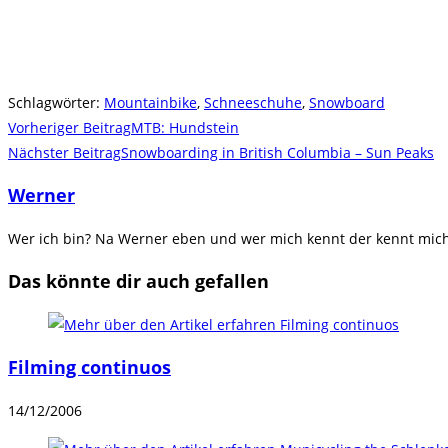
Schlagwörter
:
Mountainbike
,
Schneeschuhe
,
Snowboard
Weitere
Vorheriger Beitrag
MTB: Hundstein
Artikel
Nächster Beitrag
Snowboarding in British Columbia – Sun Peaks
ansehen
Werner
Wer ich bin? Na Werner eben und wer mich kennt der kennt mich.
Das könnte dir auch gefallen
Filming continuos
14/12/2006