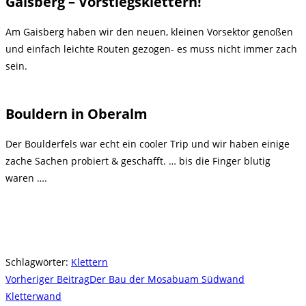
Gaisberg – Vorstiegsklettern!
Am Gaisberg haben wir den neuen, kleinen Vorsektor genoßen
und einfach leichte Routen gezogen- es muss nicht immer zach
sein.
Bouldern in Oberalm
Der Boulderfels war echt ein cooler Trip und wir haben einige
zache Sachen probiert & geschafft. … bis die Finger blutig
waren ….
Schlagwörter
:
Klettern
Weitere
Vorheriger Beitrag
Der Bau der Mosabuam Südwand
Artikel
Kletterwand