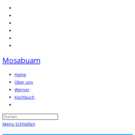
Zum
Inhalt
springen
Mosabuam
Home
Über uns
Werner
Kochbuch
Website-
Suche
Press
umschalten
Escape
Menü
Schließen
to