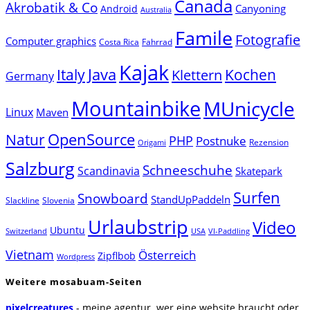
Canada
Akrobatik & Co
Canyoning
Android
Australia
Famile
Fotografie
Computer graphics
Costa Rica
Fahrrad
Kajak
Java
Italy
Klettern
Kochen
Germany
Mountainbike
MUnicycle
Linux
Maven
Natur
OpenSource
PHP
Postnuke
Rezension
Origami
Salzburg
Schneeschuhe
Scandinavia
Skatepark
Surfen
Snowboard
StandUpPaddeln
Slackline
Slovenia
Urlaubstrip
Video
Ubuntu
Switzerland
USA
VI-Paddling
Vietnam
Österreich
Zipflbob
Wordpress
Weitere mosabuam-Seiten
pixelcreatures
- meine agentur. wer eine website braucht oder