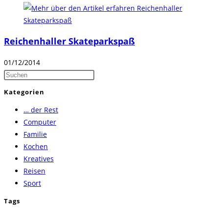
Reichenhaller Skateparkspaß
01/12/2014
Press
Escape
Kategorien
to
… der Rest
close
Computer
the
Familie
search
Kochen
panel.
Kreatives
Reisen
Sport
Tags