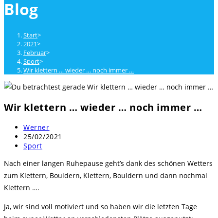
Blog
close
the
search
Start
>
panel.
2021
>
Februar
>
Sport
>
Wir klettern … wieder … noch immer …
Wir klettern … wieder … noch immer …
Beitrags-
Werner
Autor:
Beitrag
25/02/2021
veröffentlicht:
Beitrags-
Sport
Kategorie:
Nach einer langen Ruhepause geht’s dank des schönen Wetters
zum Klettern, Bouldern, Klettern, Bouldern und dann nochmal
Klettern ….
Ja, wir sind voll motiviert und so haben wir die letzten Tage