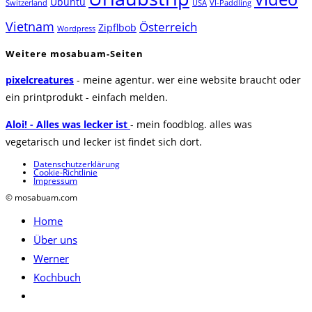
Ubuntu
Switzerland
USA
VI-Paddling
Vietnam
Österreich
Zipflbob
Wordpress
Weitere mosabuam-Seiten
pixelcreatures
- meine agentur. wer eine website braucht oder
ein printprodukt - einfach melden.
Aloi! - Alles was lecker ist
- mein foodblog. alles was
vegetarisch und lecker ist findet sich dort.
Datenschutzerklärung
Cookie-Richtlinie
Impressum
© mosabuam.com
Home
Über uns
Werner
Kochbuch
Website-