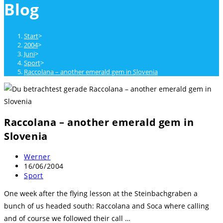
Blog
close
the
search
Start
>
panel.
2004
>
Juni
>
Sport
>
Raccolana – another emerald gem in Slovenia
Raccolana – another emerald gem in
Slovenia
Beitrags-
Werner
Autor:
Beitrag
16/06/2004
veröffentlicht:
Beitrags-
Sport
Kategorie:
One week after the flying lesson at the Steinbachgraben a
bunch of us headed south: Raccolana and Soca where calling
and of course we followed their call …