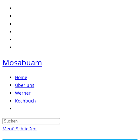
Zum
Inhalt
springen
Mosabuam
Home
Über uns
Werner
Kochbuch
Website-
Suche
Press
umschalten
Escape
Menü
Schließen
to