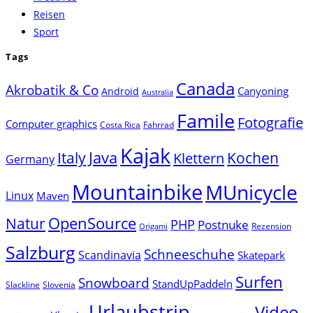
Reisen
Sport
Tags
Canada
Akrobatik & Co
Canyoning
Android
Australia
Famile
Fotografie
Computer graphics
Costa Rica
Fahrrad
Kajak
Java
Italy
Klettern
Kochen
Germany
Mountainbike
MUnicycle
Linux
Maven
Natur
OpenSource
PHP
Postnuke
Rezension
Origami
Salzburg
Schneeschuhe
Scandinavia
Skatepark
Surfen
Snowboard
StandUpPaddeln
Slackline
Slovenia
Urlaubstrip
Video