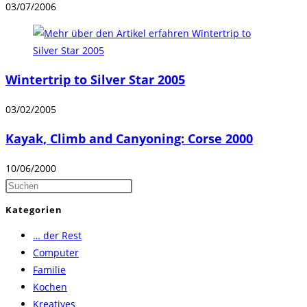
03/07/2006
Wintertrip to Silver Star 2005
03/02/2005
Kayak, Climb and Canyoning: Corse 2000
10/06/2000
Press
Escape
Kategorien
to
… der Rest
close
Computer
the
Familie
search
Kochen
panel.
Kreatives