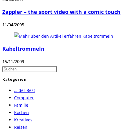
Zappler – the sport video with a comic touch
11/04/2005
Kabeltrommeln
15/11/2009
Press
Escape
Kategorien
to
… der Rest
close
Computer
the
Familie
search
Kochen
panel.
Kreatives
Reisen