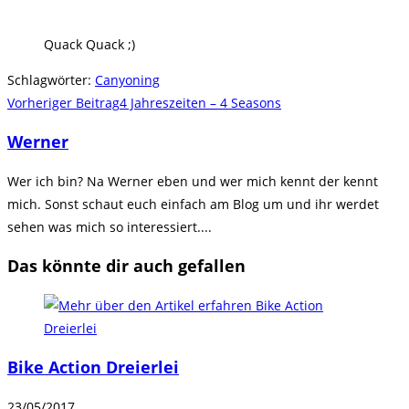
Quack Quack ;)
Schlagwörter
:
Canyoning
Weitere
Vorheriger Beitrag
4 Jahreszeiten – 4 Seasons
Artikel
Werner
ansehen
Wer ich bin? Na Werner eben und wer mich kennt der kennt
mich. Sonst schaut euch einfach am Blog um und ihr werdet
sehen was mich so interessiert....
Das könnte dir auch gefallen
Bike Action Dreierlei
23/05/2017