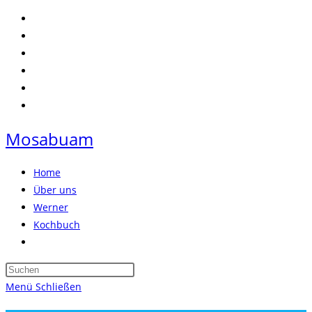
Zum
Inhalt
springen
Mosabuam
Home
Über uns
Werner
Kochbuch
Website-
Suche
Press
umschalten
Escape
Menü
Schließen
to