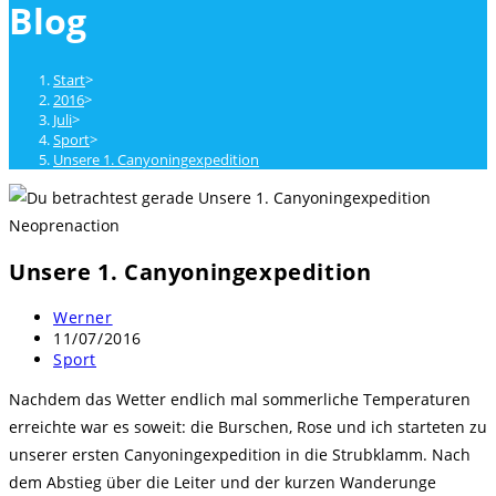
Blog
close
the
search
Start
>
panel.
2016
>
Juli
>
Sport
>
Unsere 1. Canyoningexpedition
Neoprenaction
Unsere 1. Canyoningexpedition
Beitrags-
Werner
Autor:
Beitrag
11/07/2016
veröffentlicht:
Beitrags-
Sport
Kategorie:
Nachdem das Wetter endlich mal sommerliche Temperaturen
erreichte war es soweit: die Burschen, Rose und ich starteten zu
unserer ersten Canyoningexpedition in die Strubklamm.
Nach
dem Abstieg über die Leiter und der kurzen Wanderunge