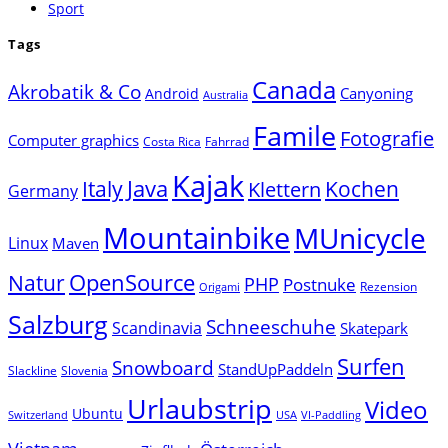
Sport
Tags
Canada
Akrobatik & Co
Canyoning
Android
Australia
Famile
Fotografie
Computer graphics
Costa Rica
Fahrrad
Kajak
Java
Italy
Klettern
Kochen
Germany
Mountainbike
MUnicycle
Linux
Maven
Natur
OpenSource
PHP
Postnuke
Rezension
Origami
Salzburg
Schneeschuhe
Scandinavia
Skatepark
Surfen
Snowboard
StandUpPaddeln
Slackline
Slovenia
Urlaubstrip
Video
Ubuntu
Switzerland
USA
VI-Paddling