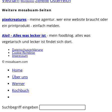
Vietnam
Österreich
Zipflbob
Wordpress
Weitere mosabuam-Seiten
pixelcreatures
- meine agentur. wer eine website braucht oder
ein printprodukt - einfach melden.
Aloi! - Alles was lecker ist
- mein foodblog. alles was
vegetarisch und lecker ist findet sich dort.
Datenschutzerklärung
Cookie-Richtlinie
Impressum
© mosabuam.com
Home
Über uns
Werner
Kochbuch
Website-
Suche
Diese
Suchbegriff eingeben
umschalten