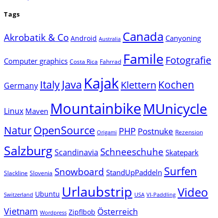
Tags
Canada
Akrobatik & Co
Canyoning
Android
Australia
Famile
Fotografie
Computer graphics
Costa Rica
Fahrrad
Kajak
Java
Italy
Klettern
Kochen
Germany
Mountainbike
MUnicycle
Linux
Maven
Natur
OpenSource
PHP
Postnuke
Rezension
Origami
Salzburg
Schneeschuhe
Scandinavia
Skatepark
Surfen
Snowboard
StandUpPaddeln
Slackline
Slovenia
Urlaubstrip
Video
Ubuntu
Switzerland
USA
VI-Paddling
Vietnam
Österreich
Zipflbob
Wordpress