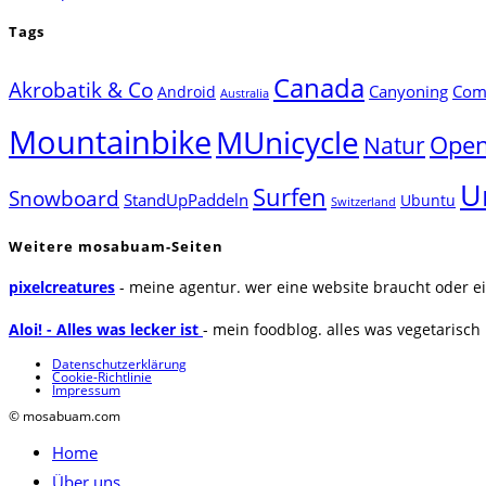
Tags
Canada
Akrobatik & Co
Canyoning
Comp
Android
Australia
Mountainbike
MUnicycle
Natur
Open
U
Surfen
Snowboard
StandUpPaddeln
Ubuntu
Switzerland
Weitere mosabuam-Seiten
pixelcreatures
- meine agentur. wer eine website braucht oder ei
Aloi! - Alles was lecker ist
- mein foodblog. alles was vegetarisch u
Datenschutzerklärung
Cookie-Richtlinie
Impressum
© mosabuam.com
Home
Über uns