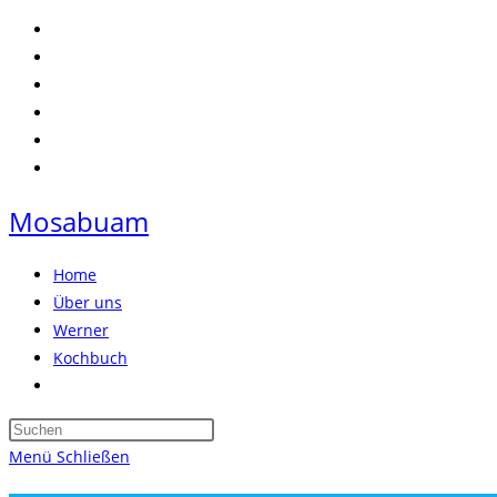
Zum
Inhalt
springen
Mosabuam
Home
Über uns
Werner
Kochbuch
Website-
Suche
Press
umschalten
Escape
Menü
Schließen
to