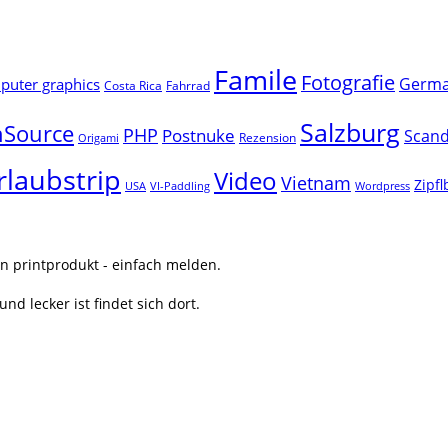
Famile
Fotografie
Germ
uter graphics
Costa Rica
Fahrrad
Salzburg
Source
PHP
Postnuke
Scand
Rezension
Origami
rlaubstrip
Video
Vietnam
Zipf
USA
VI-Paddling
Wordpress
n printprodukt - einfach melden.
nd lecker ist findet sich dort.