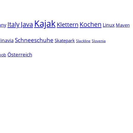
Kajak
Java
Italy
Klettern
Kochen
Linux
any
Maven
Schneeschuhe
inavia
Skatepark
Slackline
Slovenia
Österreich
lbob