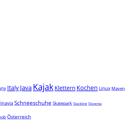
Kajak
Java
Italy
Klettern
Kochen
Linux
any
Maven
Schneeschuhe
inavia
Skatepark
Slackline
Slovenia
Österreich
lbob