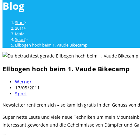
Blog
close
the
search
Start
>
panel.
2011
>
Mai
>
Sport
>
Ellbogen hoch beim 1. Vaude Bikecamp
Ellbogen hoch beim 1. Vaude Bikecamp
Beitrags-
Werner
Autor:
Beitrag
17/05/2011
veröffentlicht:
Beitrags-
Sport
Kategorie:
Newsletter rentieren sich – so kam ich gratis in den Genuss vo
Super nette Leute und viele neue Techniken um mein Mountainb
interessant geworden und die Geheimnisse von Dämpfer und Gabel
…