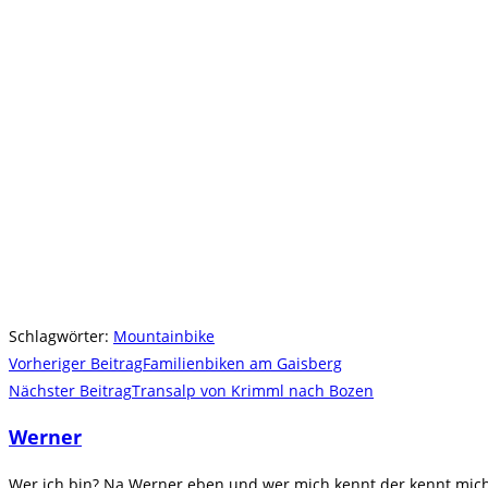
Schlagwörter
:
Mountainbike
Weitere
Vorheriger Beitrag
Familienbiken am Gaisberg
Artikel
Nächster Beitrag
Transalp von Krimml nach Bozen
ansehen
Werner
Wer ich bin? Na Werner eben und wer mich kennt der kennt mich.