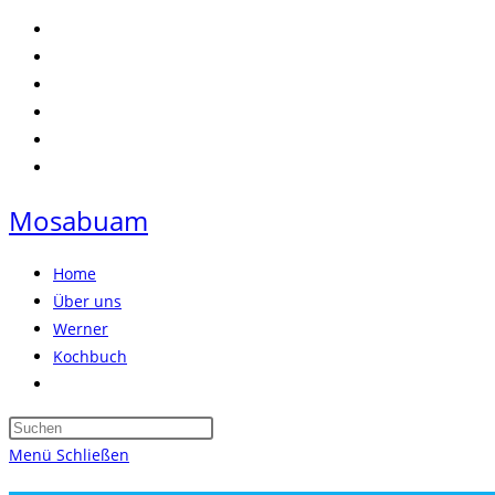
Zum
Inhalt
springen
Mosabuam
Home
Über uns
Werner
Kochbuch
Website-
Suche
Press
umschalten
Escape
Menü
Schließen
to