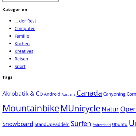
Escape
Kategorien
to
… der Rest
close
Computer
the
Familie
search
Kochen
panel.
Kreatives
Reisen
Sport
Tags
Canada
Akrobatik & Co
Canyoning
Comp
Android
Australia
Mountainbike
MUnicycle
Natur
Open
U
Surfen
Snowboard
StandUpPaddeln
Ubuntu
Switzerland