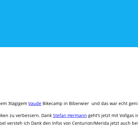
n dem 3tägigem
Vaude
Bikecamp in Biberwier und das war echt geni
iken zu verbessern. Dank
Stefan Hermann
geht’s jetzt mit Vollgas 
 versteh ich Dank den Infos von Centurion/Merida jetzt auch bess