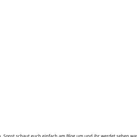
 Sonst schaut euch einfach am Blog um und ihr werdet sehen was m