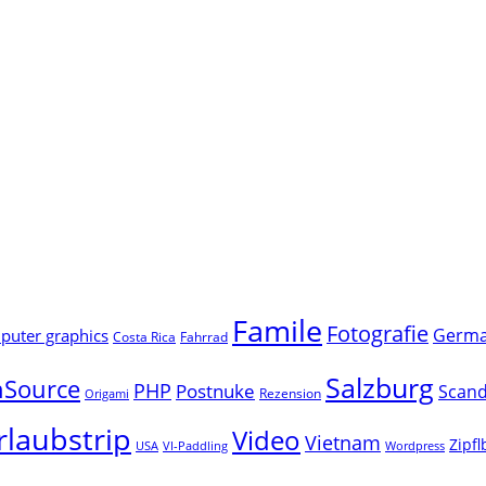
Famile
Fotografie
Germ
uter graphics
Costa Rica
Fahrrad
Salzburg
Source
PHP
Postnuke
Scand
Rezension
Origami
rlaubstrip
Video
Vietnam
Zipf
USA
VI-Paddling
Wordpress