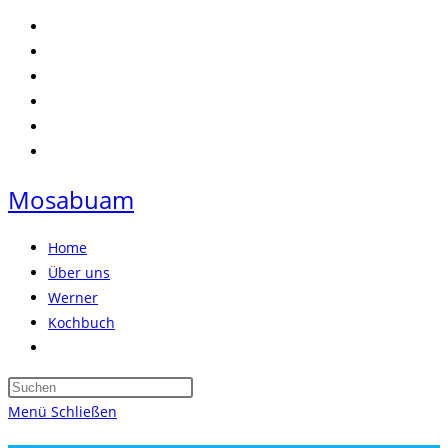
Zum
Inhalt
springen
Mosabuam
Home
Über uns
Werner
Kochbuch
Website-
Suche
Press
umschalten
Escape
Menü
Schließen
to