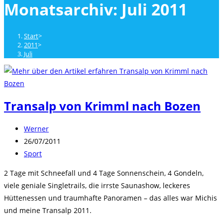
Monatsarchiv: Juli 2011
close
the
search
Start
>
panel.
2011
>
Juli
Transalp von Krimml nach Bozen
Beitrags-
Werner
Autor:
Beitrag
26/07/2011
veröffentlicht:
Beitrags-
Sport
Kategorie:
2 Tage mit Schneefall und 4 Tage Sonnenschein, 4 Gondeln,
viele geniale Singletrails, die irrste Saunashow, leckeres
Hüttenessen und traumhafte Panoramen – das alles war Michis
und meine Transalp 2011.