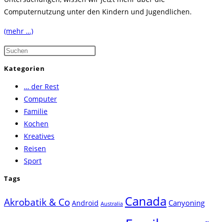
Computernutzung unter den Kindern und Jugendlichen.
(mehr …)
Press
Escape
Kategorien
to
… der Rest
close
Computer
the
Familie
search
Kochen
panel.
Kreatives
Reisen
Sport
Tags
Canada
Akrobatik & Co
Canyoning
Android
Australia