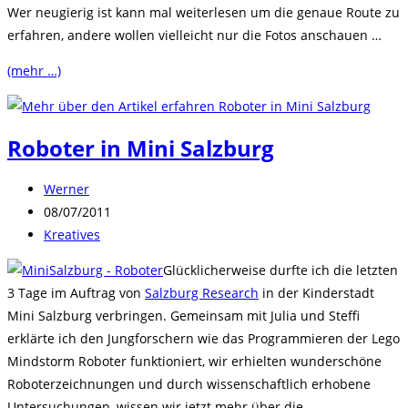
Wer neugierig ist kann mal weiterlesen um die genaue Route zu
erfahren, andere wollen vielleicht nur die Fotos anschauen …
(mehr …)
Roboter in Mini Salzburg
Beitrags-
Werner
Autor:
Beitrag
08/07/2011
veröffentlicht:
Beitrags-
Kreatives
Kategorie:
Glücklicherweise durfte ich die letzten
3 Tage im Auftrag von
Salzburg Research
in der Kinderstadt
Mini Salzburg verbringen. Gemeinsam mit Julia und Steffi
erklärte ich den Jungforschern wie das Programmieren der Lego
Mindstorm Roboter funktioniert, wir erhielten wunderschöne
Roboterzeichnungen und durch wissenschaftlich erhobene
Untersuchungen, wissen wir jetzt mehr über die