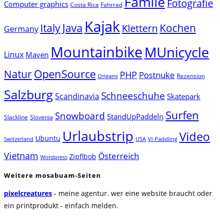
Famile
Fotografie
Computer graphics
Costa Rica
Fahrrad
Kajak
Java
Italy
Klettern
Kochen
Germany
Mountainbike
MUnicycle
Linux
Maven
Natur
OpenSource
PHP
Postnuke
Rezension
Origami
Salzburg
Schneeschuhe
Scandinavia
Skatepark
Surfen
Snowboard
StandUpPaddeln
Slackline
Slovenia
Urlaubstrip
Video
Ubuntu
Switzerland
USA
VI-Paddling
Vietnam
Österreich
Zipflbob
Wordpress
Weitere mosabuam-Seiten
pixelcreatures
- meine agentur. wer eine website braucht oder
ein printprodukt - einfach melden.