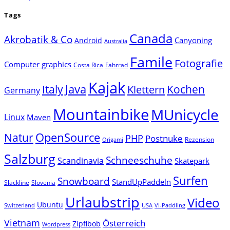
Tags
Canada
Akrobatik & Co
Canyoning
Android
Australia
Famile
Fotografie
Computer graphics
Costa Rica
Fahrrad
Kajak
Java
Italy
Klettern
Kochen
Germany
Mountainbike
MUnicycle
Linux
Maven
Natur
OpenSource
PHP
Postnuke
Rezension
Origami
Salzburg
Schneeschuhe
Scandinavia
Skatepark
Surfen
Snowboard
StandUpPaddeln
Slackline
Slovenia
Urlaubstrip
Video
Ubuntu
Switzerland
USA
VI-Paddling
Vietnam
Österreich
Zipflbob
Wordpress