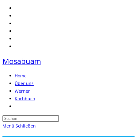
Zum
Inhalt
springen
Mosabuam
Home
Über uns
Werner
Kochbuch
Website-
Suche
Press
umschalten
Escape
Menü
Schließen
to