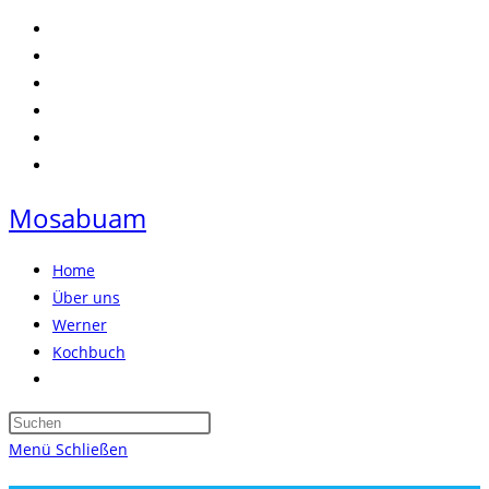
Zum
Inhalt
springen
Mosabuam
Home
Über uns
Werner
Kochbuch
Website-
Suche
Press
umschalten
Escape
Menü
Schließen
to