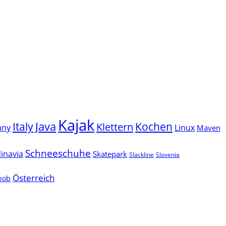
Kajak
Java
Italy
Klettern
Kochen
Linux
any
Maven
Schneeschuhe
inavia
Skatepark
Slackline
Slovenia
Österreich
lbob