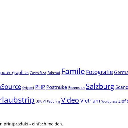
Famile
Fotografie
Germ
uter graphics
Costa Rica
Fahrrad
Salzburg
Source
PHP
Postnuke
Scand
Rezension
Origami
rlaubstrip
Video
Vietnam
Zipf
USA
VI-Paddling
Wordpress
n printprodukt - einfach melden.