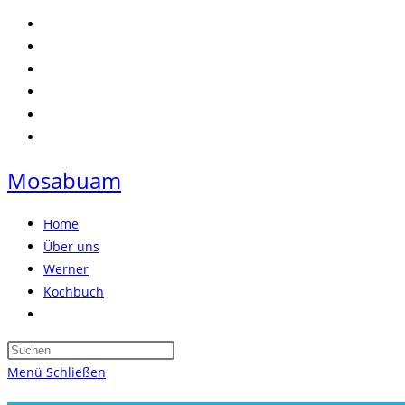
Zum
Inhalt
springen
Mosabuam
Home
Über uns
Werner
Kochbuch
Website-
Suche
Press
umschalten
Escape
Menü
Schließen
to