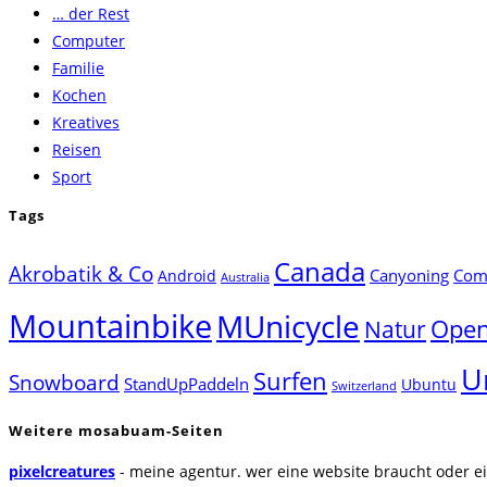
… der Rest
close
Computer
the
Familie
search
Kochen
panel.
Kreatives
Reisen
Sport
Tags
Canada
Akrobatik & Co
Canyoning
Comp
Android
Australia
Mountainbike
MUnicycle
Natur
Open
U
Surfen
Snowboard
StandUpPaddeln
Ubuntu
Switzerland
Weitere mosabuam-Seiten
pixelcreatures
- meine agentur. wer eine website braucht oder ei