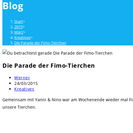
Blog
close
the
search
Start
>
panel.
2015
>
März
>
Kreatives
>
Die Parade der Fimo-Tierchen
Die Parade der Fimo-Tierchen
Beitrags-
Werner
Autor:
Beitrag
24/03/2015
veröffentlicht:
Beitrags-
Kreatives
Kategorie:
Gemeinsam mit Yanni & Nino war am Wochenende wieder mal Fimo-
unsere Tierchen.