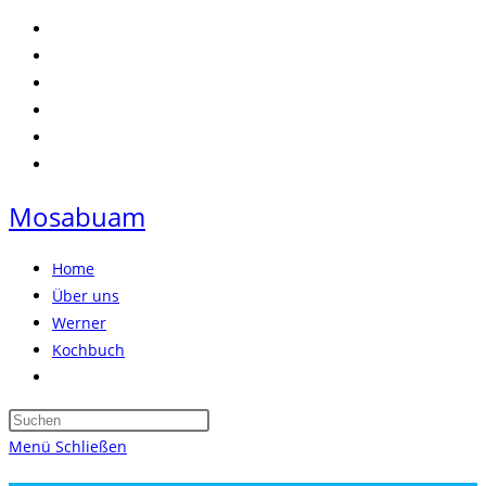
Zum
Inhalt
springen
Mosabuam
Home
Über uns
Werner
Kochbuch
Website-
Suche
Press
umschalten
Escape
Menü
Schließen
to