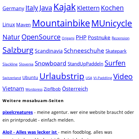
Kajak
Java
Italy
Klettern
Kochen
Germany
Mountainbike
MUnicycle
Linux
Maven
Natur
OpenSource
PHP
Postnuke
Rezension
Origami
Salzburg
Schneeschuhe
Scandinavia
Skatepark
Surfen
Snowboard
StandUpPaddeln
Slackline
Slovenia
Urlaubstrip
Video
Ubuntu
Switzerland
USA
VI-Paddling
Vietnam
Österreich
Zipflbob
Wordpress
Weitere mosabuam-Seiten
pixelcreatures
- meine agentur. wer eine website braucht oder
ein printprodukt - einfach melden.
Aloi! - Alles was lecker ist
- mein foodblog. alles was