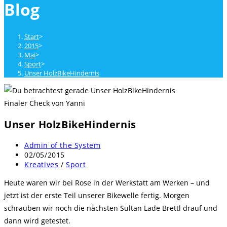
Blog
close
the
search
Start
>
panel.
2015
>
Mai
>
Sport
>
Unser HolzBikeHindernis
Finaler Check von Yanni
Unser HolzBikeHindernis
Beitrags-
Admin of the System
Autor:
Beitrag
02/05/2015
veröffentlicht:
Beitrags-
Kreatives
/
Sport
Kategorie:
Heute waren wir bei Rose in der Werkstatt am Werken – und
jetzt ist der erste Teil unserer Bikewelle fertig. Morgen
schrauben wir noch die nächsten Sultan Lade Brettl drauf und
dann wird getestet.