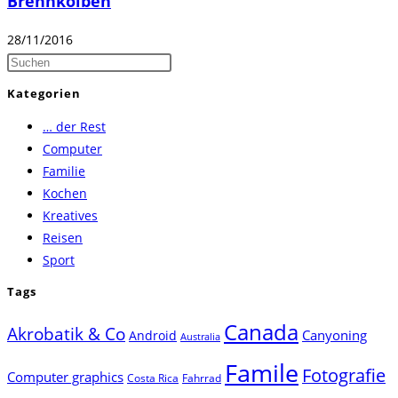
Brennkolben
28/11/2016
Press
Escape
Kategorien
to
… der Rest
close
Computer
the
Familie
search
Kochen
panel.
Kreatives
Reisen
Sport
Tags
Canada
Akrobatik & Co
Canyoning
Android
Australia
Famile
Fotografie
Computer graphics
Costa Rica
Fahrrad