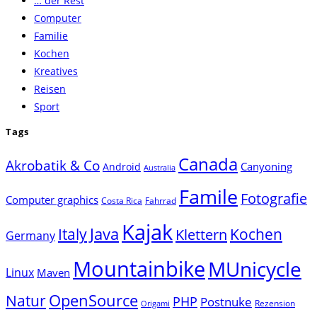
… der Rest
close
Computer
the
Familie
search
Kochen
panel.
Kreatives
Reisen
Sport
Tags
Canada
Akrobatik & Co
Canyoning
Android
Australia
Famile
Fotografie
Computer graphics
Costa Rica
Fahrrad
Kajak
Java
Italy
Klettern
Kochen
Germany
Mountainbike
MUnicycle
Linux
Maven
Natur
OpenSource
PHP
Postnuke
Rezension
Origami