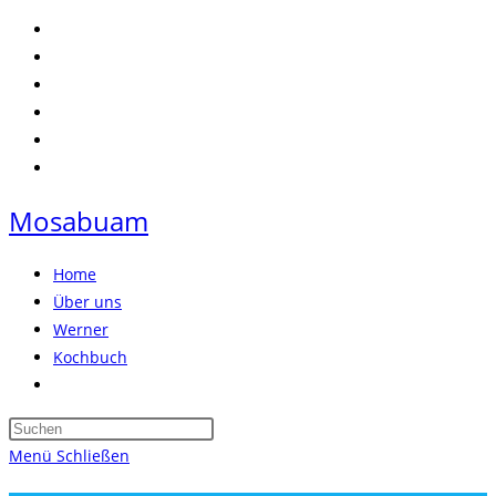
Zum
Inhalt
springen
Mosabuam
Home
Über uns
Werner
Kochbuch
Website-
Suche
Press
umschalten
Escape
Menü
Schließen
to