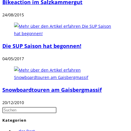
Bikeaction im Salzkammergut
24/08/2015
Die SUP Saison hat begonnen!
04/05/2017
Snowboardtouren am Gaisbergmassif
20/12/2010
Press
Escape
Kategorien
to