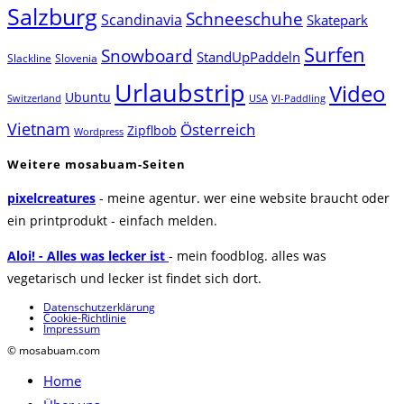
Salzburg
Schneeschuhe
Scandinavia
Skatepark
Surfen
Snowboard
StandUpPaddeln
Slackline
Slovenia
Urlaubstrip
Video
Ubuntu
Switzerland
USA
VI-Paddling
Vietnam
Österreich
Zipflbob
Wordpress
Weitere mosabuam-Seiten
pixelcreatures
- meine agentur. wer eine website braucht oder
ein printprodukt - einfach melden.
Aloi! - Alles was lecker ist
- mein foodblog. alles was
vegetarisch und lecker ist findet sich dort.
Datenschutzerklärung
Cookie-Richtlinie
Impressum
© mosabuam.com
Home