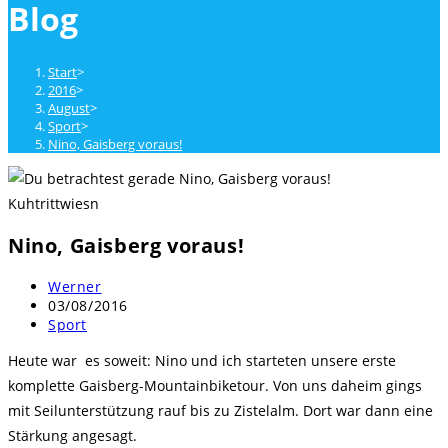
Blog
close
the
search
Start
>
panel.
2016
>
August
>
Sport
>
Nino, Gaisberg voraus!
Kuhtrittwiesn
Nino, Gaisberg voraus!
Beitrags-
Werner
Autor:
Beitrag
03/08/2016
veröffentlicht:
Beitrags-
Sport
Kategorie:
Heute war es soweit: Nino und ich starteten unsere erste
komplette Gaisberg-Mountainbiketour.
Von uns daheim gings
mit Seilunterstützung rauf bis zu Zistelalm. Dort war dann eine
Stärkung angesagt.