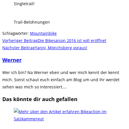
Singletrail!
Trail-Belohnungen
Schlagwörter
:
Mountainbike
Weitere
Vorheriger Beitrag
Die Bikesaison 2016 ist voll eröffnet
Artikel
Nächster Beitrag
Yanni, Mönchsberg voraus!
ansehen
Werner
Wer ich bin? Na Werner eben und wer mich kennt der kennt
mich. Sonst schaut euch einfach am Blog um und ihr werdet
sehen was mich so interessiert....
Das könnte dir auch gefallen