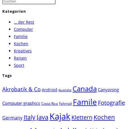
Press
Escape
Kategorien
to
… der Rest
close
Computer
the
Familie
search
Kochen
panel.
Kreatives
Reisen
Sport
Tags
Canada
Akrobatik & Co
Canyoning
Android
Australia
Famile
Fotografie
Computer graphics
Costa Rica
Fahrrad
Kajak
Java
Italy
Klettern
Kochen
Germany