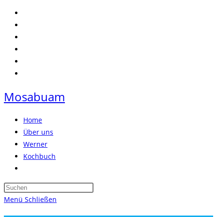
Zum
Inhalt
springen
Mosabuam
Home
Über uns
Werner
Kochbuch
Website-
Suche
Press
umschalten
Escape
Menü
Schließen
to