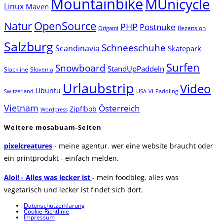
Mountainbike
MUnicycle
Linux
Maven
Natur
OpenSource
PHP
Postnuke
Rezension
Origami
Salzburg
Schneeschuhe
Scandinavia
Skatepark
Surfen
Snowboard
StandUpPaddeln
Slackline
Slovenia
Urlaubstrip
Video
Ubuntu
Switzerland
USA
VI-Paddling
Vietnam
Österreich
Zipflbob
Wordpress
Weitere mosabuam-Seiten
pixelcreatures
- meine agentur. wer eine website braucht oder
ein printprodukt - einfach melden.
Aloi! - Alles was lecker ist
- mein foodblog. alles was
vegetarisch und lecker ist findet sich dort.
Datenschutzerklärung
Cookie-Richtlinie
Impressum