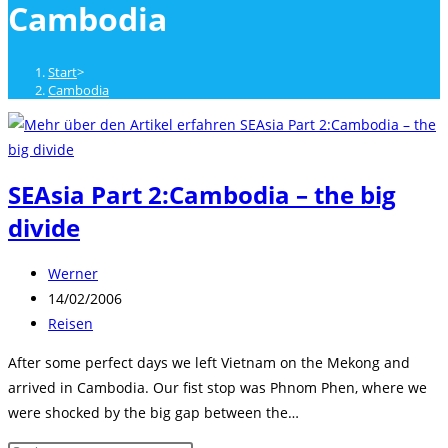
Cambodia
close
the
search
Start
>
panel.
Cambodia
SEAsia Part 2:Cambodia – the big
divide
Beitrags-
Werner
Autor:
Beitrag
14/02/2006
veröffentlicht:
Beitrags-
Reisen
Kategorie:
After some perfect days we left Vietnam on the Mekong and
arrived in Cambodia. Our fist stop was Phnom Phen, where we
were shocked by the big gap between the…