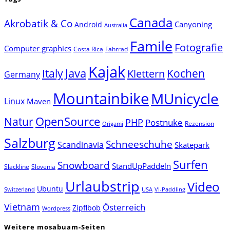
Canada
Akrobatik & Co
Canyoning
Android
Australia
Famile
Fotografie
Computer graphics
Costa Rica
Fahrrad
Kajak
Java
Italy
Klettern
Kochen
Germany
Mountainbike
MUnicycle
Linux
Maven
Natur
OpenSource
PHP
Postnuke
Rezension
Origami
Salzburg
Schneeschuhe
Scandinavia
Skatepark
Surfen
Snowboard
StandUpPaddeln
Slackline
Slovenia
Urlaubstrip
Video
Ubuntu
Switzerland
USA
VI-Paddling
Vietnam
Österreich
Zipflbob
Wordpress
Weitere mosabuam-Seiten