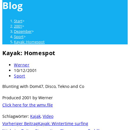
Blog
close
the
search
Start
>
panel.
2001
>
Dezember
>
Sport
>
Kayak: Homespot
Kayak: Homespot
Beitrags-
Werner
Autor:
Beitrag
10/12/2001
veröffentlicht:
Beitrags-
Sport
Kategorie:
Blunting with Dom47, Disco, Tekno and Co
Produced 2001 by Werner
Click here for the wmv.file
Schlagwörter
:
Kajak
,
Video
Weitere
Vorheriger Beitrag
Kayak: Wintertime surfing