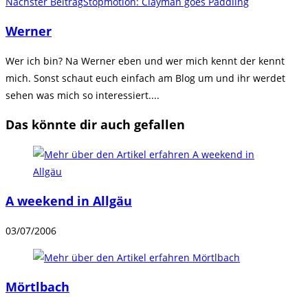
Artikel
Nächster Beitrag
Stopmotion: Clayman goes Paddling
ansehen
Werner
Wer ich bin? Na Werner eben und wer mich kennt der kennt
mich. Sonst schaut euch einfach am Blog um und ihr werdet
sehen was mich so interessiert....
Das könnte dir auch gefallen
A weekend in Allgäu
03/07/2006
Mörtlbach