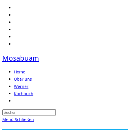
Zum
Inhalt
springen
Mosabuam
Home
Über uns
Werner
Kochbuch
Website-
Suche
Press
umschalten
Escape
Menü
Schließen
to