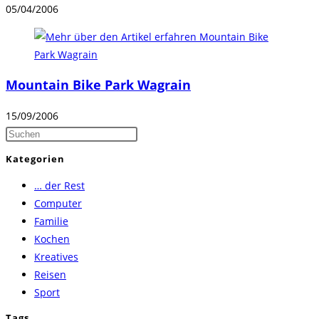
05/04/2006
Mountain Bike Park Wagrain
15/09/2006
Press
Escape
Kategorien
to
… der Rest
close
Computer
the
Familie
search
Kochen
panel.
Kreatives
Reisen
Sport
Tags