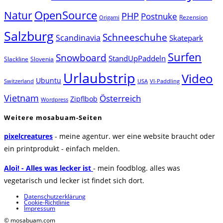
Natur
OpenSource
PHP
Postnuke
Rezension
Origami
Salzburg
Schneeschuhe
Scandinavia
Skatepark
Surfen
Snowboard
StandUpPaddeln
Slackline
Slovenia
Urlaubstrip
Video
Ubuntu
Switzerland
USA
VI-Paddling
Vietnam
Österreich
Zipflbob
Wordpress
Weitere mosabuam-Seiten
pixelcreatures
- meine agentur. wer eine website braucht oder
ein printprodukt - einfach melden.
Aloi! - Alles was lecker ist
- mein foodblog. alles was
vegetarisch und lecker ist findet sich dort.
Datenschutzerklärung
Cookie-Richtlinie
Impressum
© mosabuam.com