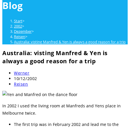
Blog
close
the
search
Start
>
panel.
2002
>
Dezember
>
Reisen
>
Australia: visting Manfred & Yen is always a good reason for a trip
Australia: visting Manfred & Yen is
always a good reason for a trip
Beitrags-
Werner
Autor:
Beitrag
10/12/2002
veröffentlicht:
Beitrags-
Reisen
Kategorie:
In 2002 I used the living room at Manfreds and Yens place in
Melbourne twice.
The first trip was in February 2002 and lead me to the