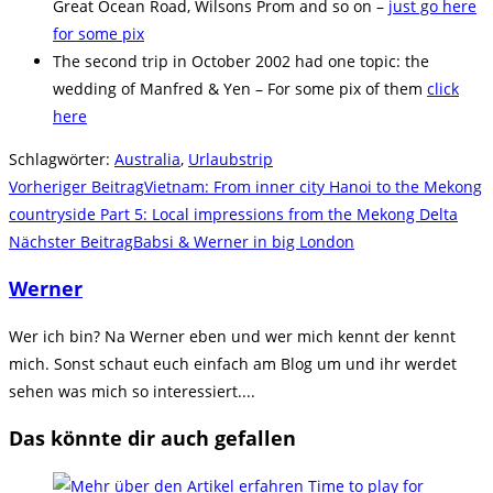
Great Ocean Road, Wilsons Prom and so on –
just go here
for some pix
The second trip in October 2002 had one topic: the
wedding of Manfred & Yen – For some pix of them
click
here
Schlagwörter
:
Australia
,
Urlaubstrip
Weitere
Vorheriger Beitrag
Vietnam: From inner city Hanoi to the Mekong
Artikel
countryside Part 5: Local impressions from the Mekong Delta
Nächster Beitrag
Babsi & Werner in big London
ansehen
Werner
Wer ich bin? Na Werner eben und wer mich kennt der kennt
mich. Sonst schaut euch einfach am Blog um und ihr werdet
sehen was mich so interessiert....
Das könnte dir auch gefallen