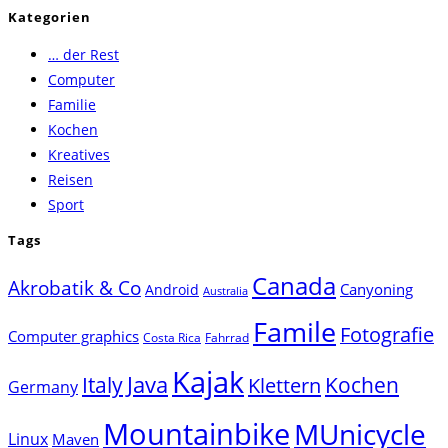
Escape
Kategorien
to
… der Rest
close
Computer
the
Familie
search
Kochen
panel.
Kreatives
Reisen
Sport
Tags
Canada
Akrobatik & Co
Canyoning
Android
Australia
Famile
Fotografie
Computer graphics
Costa Rica
Fahrrad
Kajak
Java
Italy
Klettern
Kochen
Germany
Mountainbike
MUnicycle
Linux
Maven