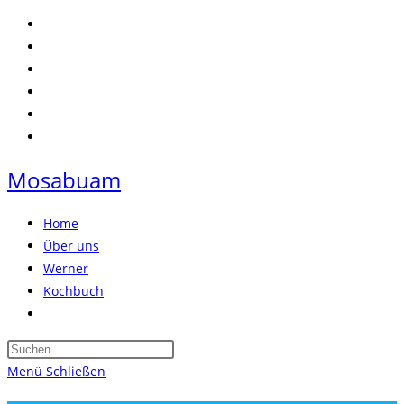
Zum
Inhalt
springen
Mosabuam
Home
Über uns
Werner
Kochbuch
Website-
Suche
Press
umschalten
Escape
Menü
Schließen
to