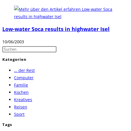
Low-water Soca results in highwater Isel
10/06/2003
Press
Escape
Kategorien
to
… der Rest
close
Computer
the
Familie
search
Kochen
panel.
Kreatives
Reisen
Sport
Tags