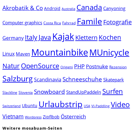
Canada
Akrobatik & Co
Canyoning
Android
Australia
Famile
Fotografie
Computer graphics
Costa Rica
Fahrrad
Kajak
Java
Italy
Klettern
Kochen
Germany
Mountainbike
MUnicycle
Linux
Maven
Natur
OpenSource
PHP
Postnuke
Rezension
Origami
Salzburg
Schneeschuhe
Scandinavia
Skatepark
Surfen
Snowboard
StandUpPaddeln
Slackline
Slovenia
Urlaubstrip
Video
Ubuntu
Switzerland
USA
VI-Paddling
Vietnam
Österreich
Zipflbob
Wordpress
Weitere mosabuam-Seiten