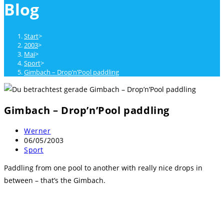
Blog
close
the
search
Start
>
panel.
2003
>
Mai
>
Sport
>
Gimbach – Drop’n’Pool paddling
Gimbach – Drop’n’Pool paddling
Beitrags-
Werner
Autor:
Beitrag
06/05/2003
veröffentlicht:
Beitrags-
Sport
Kategorie:
Paddling from one pool to another with really nice drops in
between – that’s the Gimbach.