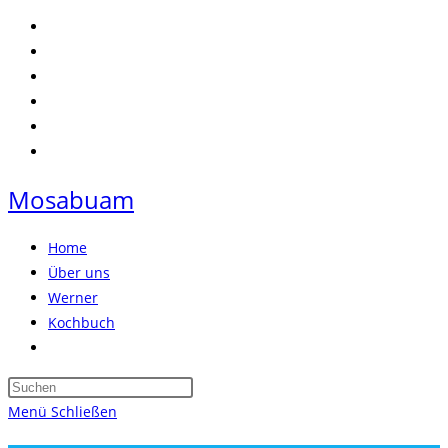
Zum
Inhalt
springen
Mosabuam
Home
Über uns
Werner
Kochbuch
Website-
Suche
Press
umschalten
Escape
Menü
Schließen
to