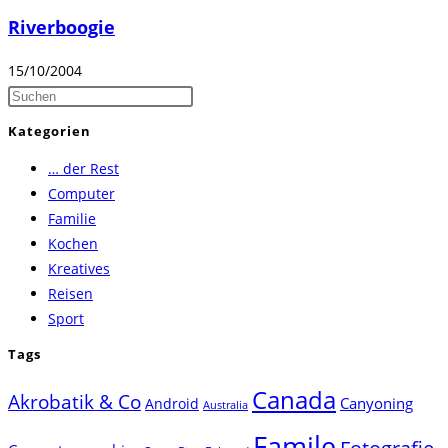
Riverboogie
15/10/2004
Press
Escape
Kategorien
to
… der Rest
close
Computer
the
Familie
search
Kochen
panel.
Kreatives
Reisen
Sport
Tags
Canada
Akrobatik & Co
Canyoning
Android
Australia
Famile