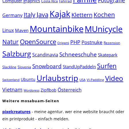
Fotografie
Computer graphics
Costa Rica
Fahrrad
Kajak
Java
Italy
Klettern
Kochen
Germany
Mountainbike
MUnicycle
Linux
Maven
Natur
OpenSource
PHP
Postnuke
Rezension
Origami
Salzburg
Schneeschuhe
Scandinavia
Skatepark
Surfen
Snowboard
StandUpPaddeln
Slackline
Slovenia
Urlaubstrip
Video
Ubuntu
Switzerland
USA
VI-Paddling
Vietnam
Österreich
Zipflbob
Wordpress
Weitere mosabuam-Seiten
pixelcreatures
- meine agentur. wer eine website braucht oder
ein printprodukt - einfach melden.