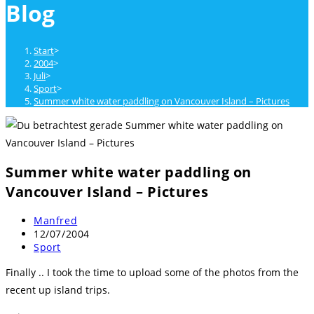
Blog
close
the
search
Start
>
panel.
2004
>
Juli
>
Sport
>
Summer white water paddling on Vancouver Island – Pictures
Summer white water paddling on
Vancouver Island – Pictures
Beitrags-
Manfred
Autor:
Beitrag
12/07/2004
veröffentlicht:
Beitrags-
Sport
Kategorie:
Finally .. I took the time to upload some of the photos from the
recent up island trips.