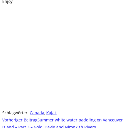
Enjoy
Schlagwörter
:
Canada
,
Kajak
Weitere
Vorheriger Beitrag
Summer white water paddling on Vancouver
Artikel
Island – Part 3 – Gold, Davie and Nimpkish Rivers