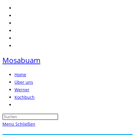
Zum
Inhalt
springen
Mosabuam
Home
Über uns
Werner
Kochbuch
Website-
Suche
Press
umschalten
Escape
Menü
Schließen
to