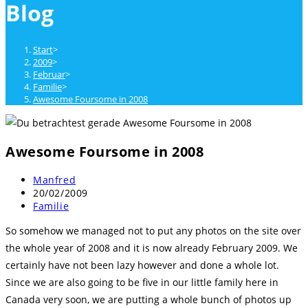
Blog
close
the
search
Start
>
panel.
2009
>
Februar
>
Familie
>
Awesome Foursome in 2008
Awesome Foursome in 2008
Beitrags-
Manfred
Autor:
Beitrag
20/02/2009
veröffentlicht:
Beitrags-
Familie
Kategorie:
So somehow we managed not to put any photos on the site over
the whole year of 2008 and it is now already February 2009. We
certainly have not been lazy however and done a whole lot.
Since we are also going to be five in our little family here in
Canada very soon, we are putting a whole bunch of photos up