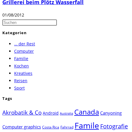
Grillerei beim Plötz Wasserfall
01/08/2012
Press
Escape
Kategorien
to
… der Rest
close
Computer
the
Familie
search
Kochen
panel.
Kreatives
Reisen
Sport
Tags
Canada
Akrobatik & Co
Canyoning
Android
Australia
Famile
Fotografie
Computer graphics
Costa Rica
Fahrrad