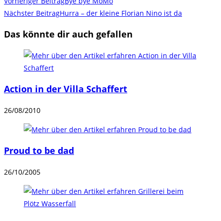
Weitere
Vorheriger Beitrag
Bye bye MoMo
Artikel
Nächster Beitrag
Hurra – der kleine Florian Nino ist da
ansehen
Das könnte dir auch gefallen
Action in der Villa Schaffert
26/08/2010
Proud to be dad
26/10/2005