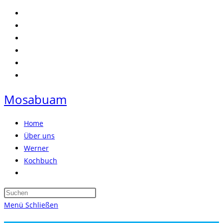
Zum
Inhalt
springen
Mosabuam
Home
Über uns
Werner
Kochbuch
Website-
Suche
Press
umschalten
Escape
Menü
Schließen
to