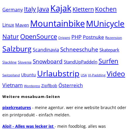
Kajak
Java
Italy
Klettern
Kochen
Germany
Mountainbike
MUnicycle
Linux
Maven
Natur
OpenSource
PHP
Postnuke
Rezension
Origami
Salzburg
Schneeschuhe
Scandinavia
Skatepark
Surfen
Snowboard
StandUpPaddeln
Slackline
Slovenia
Urlaubstrip
Video
Ubuntu
Switzerland
USA
VI-Paddling
Vietnam
Österreich
Zipflbob
Wordpress
Weitere mosabuam-Seiten
pixelcreatures
- meine agentur. wer eine website braucht oder
ein printprodukt - einfach melden.
Aloi! - Alles was lecker ist
- mein foodblog. alles was