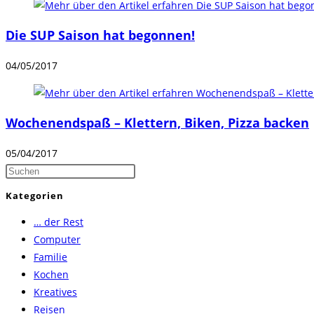
Die SUP Saison hat begonnen!
04/05/2017
Wochenendspaß – Klettern, Biken, Pizza backen
05/04/2017
Press
Escape
Kategorien
to
… der Rest
close
Computer
the
Familie
search
Kochen
panel.
Kreatives
Reisen