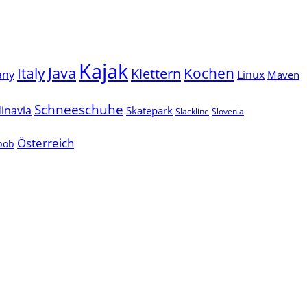
Kajak
Java
Italy
Klettern
Kochen
Linux
any
Maven
Schneeschuhe
inavia
Skatepark
Slackline
Slovenia
Österreich
lbob