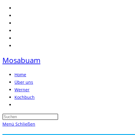
Zum
Inhalt
springen
Mosabuam
Home
Über uns
Werner
Kochbuch
Website-
Suche
Press
umschalten
Escape
Menü
Schließen
to