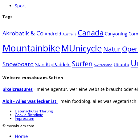
Sport
Tags
Canada
Akrobatik & Co
Canyoning
Comp
Android
Australia
Mountainbike
MUnicycle
Natur
Open
U
Surfen
Snowboard
StandUpPaddeln
Ubuntu
Switzerland
Weitere mosabuam-Seiten
pixelcreatures
- meine agentur. wer eine website braucht oder ei
Aloi! - Alles was lecker ist
- mein foodblog. alles was vegetarisch u
Datenschutzerklärung
Cookie-Richtlinie
Impressum
© mosabuam.com
Home