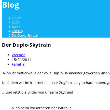
Blog
close
the
search
Start
>
panel.
2011
>
April
>
Familie
>
Der Duplo-Skytrain
Der Duplo-Skytrain
Beitrags-
Werner
Autor:
Beitrag
15/04/2011
veröffentlicht:
Beitrags-
Familie
Kategorie:
Nino ist mittlerweile der volle Duplo-Baumeister geworden und v
Nachdem wir im Internet ein paar Zugfotos angeschaut haben, gi
… und jetzt die Bilder von unserm Skytrain!
Nino beim Vorsortieren der Bauteile