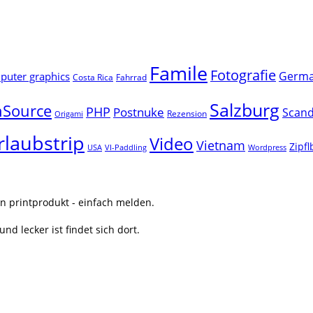
Famile
Fotografie
Germ
uter graphics
Costa Rica
Fahrrad
Salzburg
Source
PHP
Postnuke
Scand
Rezension
Origami
rlaubstrip
Video
Vietnam
Zipf
USA
VI-Paddling
Wordpress
n printprodukt - einfach melden.
nd lecker ist findet sich dort.