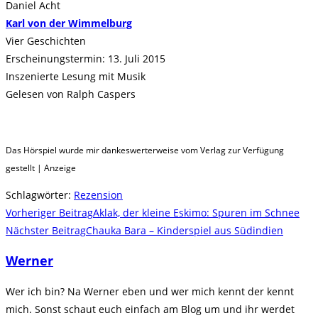
Daniel Acht
Karl von der Wimmelburg
Vier Geschichten
Erscheinungstermin: 13. Juli 2015
Inszenierte Lesung mit Musik
Gelesen von Ralph Caspers
Das Hörspiel wurde mir dankeswerterweise vom Verlag zur Verfügung
gestellt | Anzeige
Schlagwörter
:
Rezension
Weitere
Vorheriger Beitrag
Aklak, der kleine Eskimo: Spuren im Schnee
Artikel
Nächster Beitrag
Chauka Bara – Kinderspiel aus Südindien
ansehen
Werner
Wer ich bin? Na Werner eben und wer mich kennt der kennt
mich. Sonst schaut euch einfach am Blog um und ihr werdet