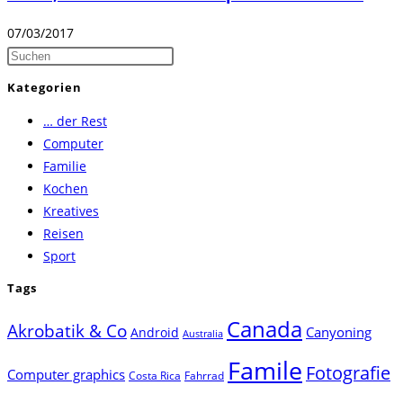
07/03/2017
Press
Escape
Kategorien
to
… der Rest
close
Computer
the
Familie
search
Kochen
panel.
Kreatives
Reisen
Sport
Tags
Canada
Akrobatik & Co
Canyoning
Android
Australia
Famile
Fotografie
Computer graphics
Costa Rica
Fahrrad