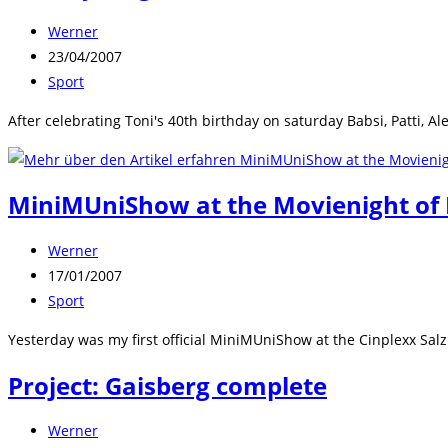
Beitrags-
Werner
Autor:
Beitrag
23/04/2007
veröffentlicht:
Beitrags-
Sport
Kategorie:
After celebrating Toni's 40th birthday on saturday Babsi, Patti, A
MiniMUniShow at the Movienight of 
Beitrags-
Werner
Autor:
Beitrag
17/01/2007
veröffentlicht:
Beitrags-
Sport
Kategorie:
Yesterday was my first official MiniMUniShow at the Cinplexx Salz
Project: Gaisberg complete
Beitrags-
Werner