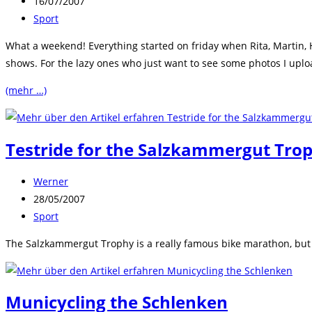
Autor:
Beitrag
16/07/2007
veröffentlicht:
Beitrags-
Sport
Kategorie:
What a weekend! Everything started on friday when Rita, Martin, H
shows. For the lazy ones who just want to see some photos I upl
(mehr …)
Testride for the Salzkammergut Tro
Beitrags-
Werner
Autor:
Beitrag
28/05/2007
veröffentlicht:
Beitrags-
Sport
Kategorie:
The Salzkammergut Trophy is a really famous bike marathon, but th
Municycling the Schlenken