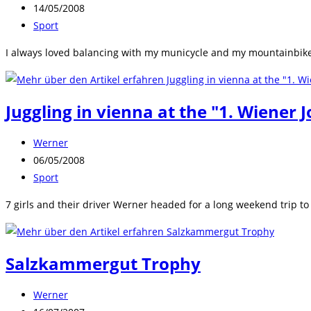
Autor:
Beitrag
14/05/2008
veröffentlicht:
Beitrags-
Sport
Kategorie:
I always loved balancing with my municycle and my mountainbike
Juggling in vienna at the "1. Wiener
Beitrags-
Werner
Autor:
Beitrag
06/05/2008
veröffentlicht:
Beitrags-
Sport
Kategorie:
7 girls and their driver Werner headed for a long weekend trip to
Salzkammergut Trophy
Beitrags-
Werner