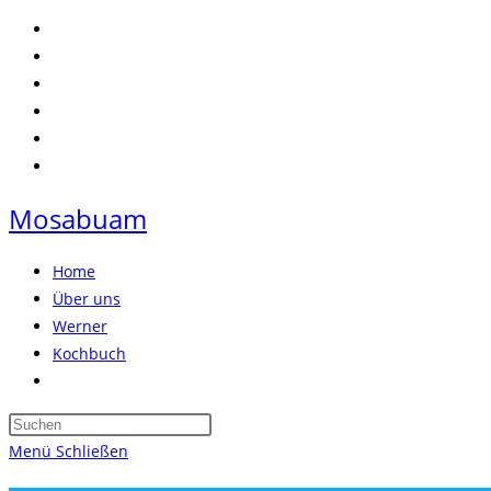
Zum
Inhalt
springen
Mosabuam
Home
Über uns
Werner
Kochbuch
Website-
Suche
Press
umschalten
Escape
Menü
Schließen
to