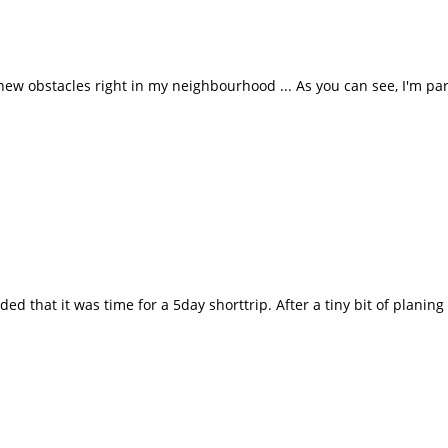
d new obstacles right in my neighbourhood ... As you can see, I'm pa
ed that it was time for a 5day shorttrip. After a tiny bit of plani