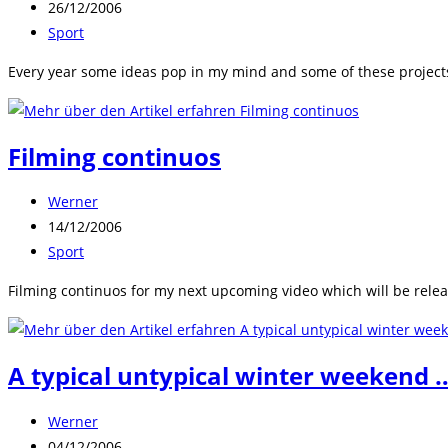
Autor:
Beitrag
26/12/2006
veröffentlicht:
Beitrags-
Sport
Kategorie:
Every year some ideas pop in my mind and some of these projects w
Filming continuos
Beitrags-
Werner
Autor:
Beitrag
14/12/2006
veröffentlicht:
Beitrags-
Sport
Kategorie:
Filming continuos for my next upcoming video which will be rele
A typical untypical winter weekend 
Beitrags-
Werner
Autor:
Beitrag
04/12/2006