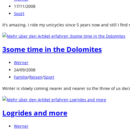
Autor:
Beitrag
17/11/2008
veröffentlicht:
Beitrags-
Sport
Kategorie:
It's amazing. I ride my unicycles since 5 years now and still I fin
3some time in the Dolomites
Beitrags-
Werner
Autor:
Beitrag
24/09/2008
veröffentlicht:
Beitrags-
Familie
/
Reisen
/
Sport
Kategorie:
Winter is slowly coming nearer and nearer so the three of us decid
Logrides and more
Beitrags-
Werner