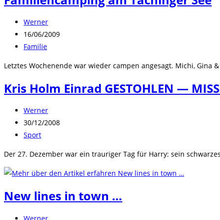
Beitrags-
Werner
Autor:
Beitrag
16/06/2009
veröffentlicht:
Beitrags-
Familie
Kategorie:
Letztes Wochenende war wieder campen angesagt. Michi, Gina & P
Kris Holm Einrad GESTOHLEN — MISSI
Beitrags-
Werner
Autor:
Beitrag
30/12/2008
veröffentlicht:
Beitrags-
Sport
Kategorie:
Der 27. Dezember war ein trauriger Tag für Harry: sein schwarze
New lines in town …
Beitrags-
Werner