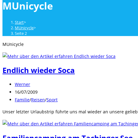
MUnicycle
close
the
search
Start
>
panel.
MUnicycle
>
Seite 2
MUnicycle
Endlich wieder Soca
Beitrags-
Werner
Autor:
Beitrag
16/07/2009
veröffentlicht:
Beitrags-
Familie
/
Reisen
/
Sport
Kategorie:
Unser letzter Urlaubstrip führte uns mal wieder an unsere geli
Familiencamping am Tachinger See