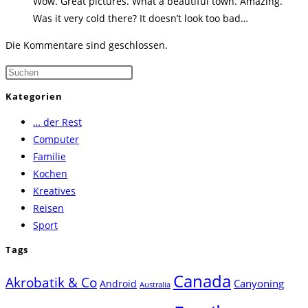
Wow. Great pictures. What a beautiful town. Amazing.
Was it very cold there? It doesn’t look too bad…
Die Kommentare sind geschlossen.
Press
Escape
Kategorien
to
… der Rest
close
Computer
the
Familie
search
Kochen
panel.
Kreatives
Reisen
Sport
Tags
Canada
Akrobatik & Co
Canyoning
Android
Australia