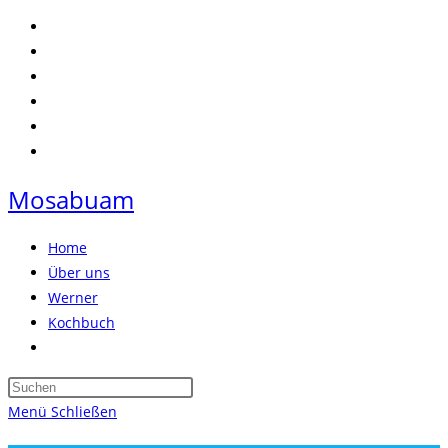
Zum
Inhalt
springen
Mosabuam
Home
Über uns
Werner
Kochbuch
Website-
Suche
Press
umschalten
Escape
Menü
Schließen
to