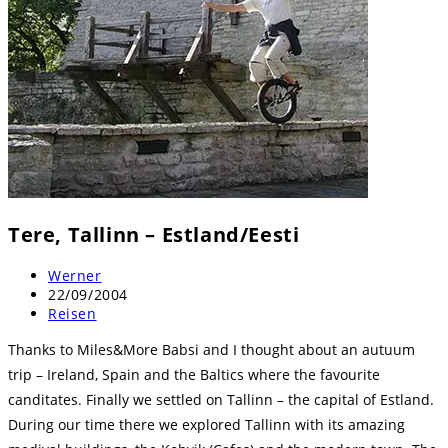
Tere, Tallinn – Estland/Eesti
Beitrags-
Werner
Autor:
Beitrag
22/09/2004
veröffentlicht:
Beitrags-
Reisen
Kategorie:
Thanks to Miles&More Babsi and I thought about an autuum
trip – Ireland, Spain and the Baltics where the favourite
canditates. Finally we settled on Tallinn – the capital of Estland.
During our time there we explored Tallinn with its amazing