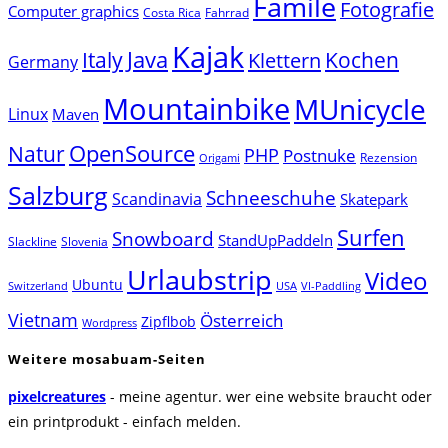
Famile
Fotografie
Computer graphics
Costa Rica
Fahrrad
Kajak
Java
Italy
Klettern
Kochen
Germany
Mountainbike
MUnicycle
Linux
Maven
Natur
OpenSource
PHP
Postnuke
Rezension
Origami
Salzburg
Schneeschuhe
Scandinavia
Skatepark
Surfen
Snowboard
StandUpPaddeln
Slackline
Slovenia
Urlaubstrip
Video
Ubuntu
Switzerland
USA
VI-Paddling
Vietnam
Österreich
Zipflbob
Wordpress
Weitere mosabuam-Seiten
pixelcreatures
- meine agentur. wer eine website braucht oder
ein printprodukt - einfach melden.