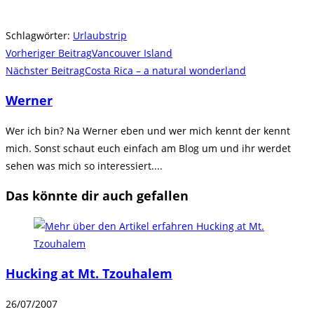
Schlagwörter
:
Urlaubstrip
Weitere
Vorheriger Beitrag
Vancouver Island
Artikel
Nächster Beitrag
Costa Rica – a natural wonderland
ansehen
Werner
Wer ich bin? Na Werner eben und wer mich kennt der kennt
mich. Sonst schaut euch einfach am Blog um und ihr werdet
sehen was mich so interessiert....
Das könnte dir auch gefallen
Hucking at Mt. Tzouhalem
26/07/2007