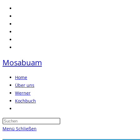
Zum
Inhalt
springen
Mosabuam
Home
Über uns
Werner
Kochbuch
Website-
Suche
Press
umschalten
Escape
Menü
Schließen
to