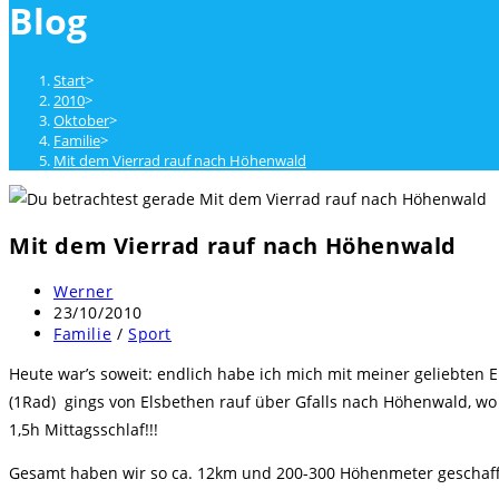
Blog
close
the
search
Start
>
panel.
2010
>
Oktober
>
Familie
>
Mit dem Vierrad rauf nach Höhenwald
Mit dem Vierrad rauf nach Höhenwald
Beitrags-
Werner
Autor:
Beitrag
23/10/2010
veröffentlicht:
Beitrags-
Familie
/
Sport
Kategorie:
Heute war’s soweit: endlich habe ich mich mit meiner geliebten 
(1Rad) gings von Elsbethen rauf über Gfalls nach Höhenwald, wo
1,5h Mittagsschlaf!!!
Gesamt haben wir so ca. 12km und 200-300 Höhenmeter geschafft!