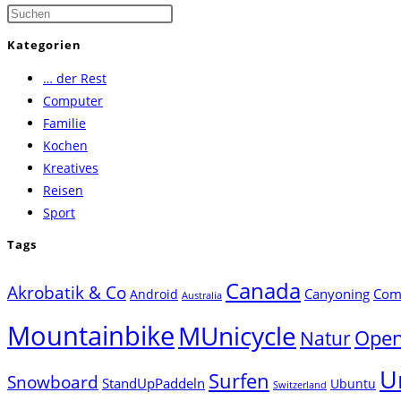
Press
Escape
Kategorien
to
… der Rest
close
Computer
the
Familie
search
Kochen
panel.
Kreatives
Reisen
Sport
Tags
Canada
Akrobatik & Co
Canyoning
Comp
Android
Australia
Mountainbike
MUnicycle
Natur
Open
U
Surfen
Snowboard
StandUpPaddeln
Ubuntu
Switzerland