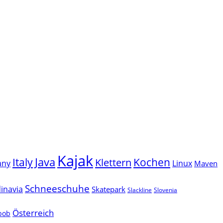
Kajak
Java
Italy
Klettern
Kochen
Linux
any
Maven
Schneeschuhe
inavia
Skatepark
Slackline
Slovenia
Österreich
lbob