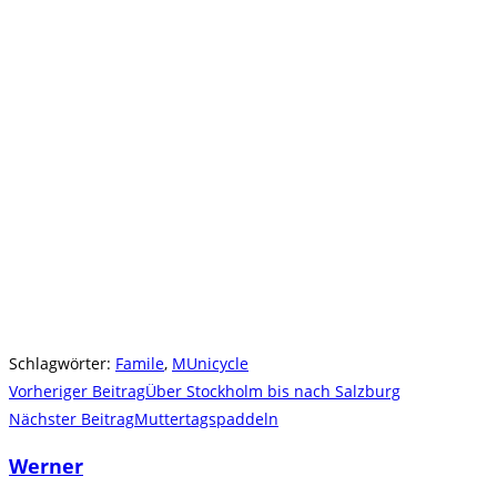
Schlagwörter
:
Famile
,
MUnicycle
Weitere
Vorheriger Beitrag
Über Stockholm bis nach Salzburg
Artikel
Nächster Beitrag
Muttertagspaddeln
ansehen
Werner