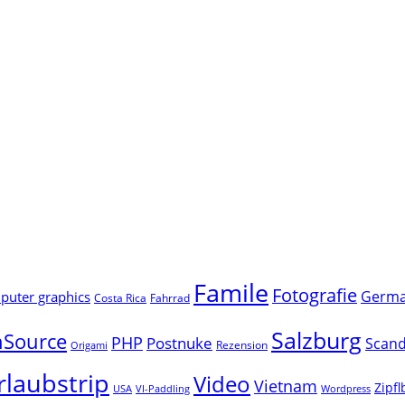
Famile
Fotografie
Germ
uter graphics
Costa Rica
Fahrrad
Salzburg
Source
PHP
Postnuke
Scand
Rezension
Origami
rlaubstrip
Video
Vietnam
Zipf
USA
VI-Paddling
Wordpress