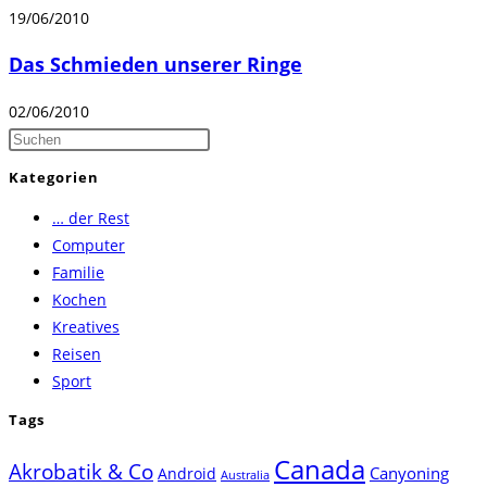
19/06/2010
Das Schmieden unserer Ringe
02/06/2010
Press
Escape
Kategorien
to
… der Rest
close
Computer
the
Familie
search
Kochen
panel.
Kreatives
Reisen
Sport
Tags
Canada
Akrobatik & Co
Canyoning
Android
Australia