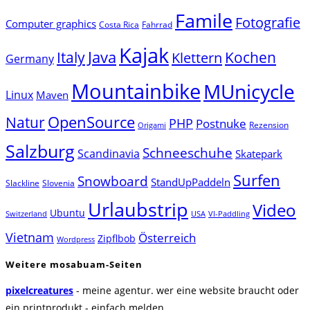
Famile
Fotografie
Computer graphics
Costa Rica
Fahrrad
Kajak
Java
Italy
Klettern
Kochen
Germany
Mountainbike
MUnicycle
Linux
Maven
Natur
OpenSource
PHP
Postnuke
Rezension
Origami
Salzburg
Schneeschuhe
Scandinavia
Skatepark
Surfen
Snowboard
StandUpPaddeln
Slackline
Slovenia
Urlaubstrip
Video
Ubuntu
Switzerland
USA
VI-Paddling
Vietnam
Österreich
Zipflbob
Wordpress
Weitere mosabuam-Seiten
pixelcreatures
- meine agentur. wer eine website braucht oder
ein printprodukt - einfach melden.