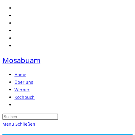
Zum
Inhalt
springen
Mosabuam
Home
Über uns
Werner
Kochbuch
Website-
Suche
Press
umschalten
Escape
Menü
Schließen
to