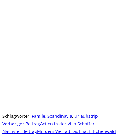
Schlagwörter
:
Famile
,
Scandinavia
,
Urlaubstrip
Weitere
Vorheriger Beitrag
Action in der Villa Schaffert
Artikel
Nächster Beitrag
Mit dem Vierrad rauf nach Höhenwald