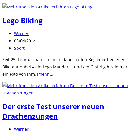
Lego Biking
Beitrags-
Werner
Autor:
Beitrag
03/04/2014
veröffentlicht:
Beitrags-
Sport
Kategorie:
Seit 25. Februar hab ich einen dauerhaften Begleiter bei jeder
Biketour dabei – ein Lego.Manderl… und am Gipfel gibt’s immer
ein Foto von ihm.
(mehr …)
Der erste Test unserer neuen
Drachenzungen
Beitrags-
Werner