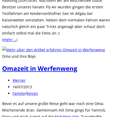
Paddling (SUP) dran. Nachdem wir am Reschensee stolze
Besitzer unseres Fanatic Fly Air wurden gingen die ersten
Testfahrten am Niedersonthofner See im Allgäu bei
Kaiserwetter vonstatten. Neben dem normalen Fahren waren
natürlich gleich ein paar Tricks angesagt aber schaut doch
einfach selbst mal die Fotos an :)
(mehr …)
Oma und ihre Boys
Omazeit in Werfenweng
Beitrags-
Werner
Autor:
Beitrag
14/07/2013
veröffentlicht:
Beitrags-
Familie
/
Reisen
Kategorie:
Bevor es auf unsere große Reise geht war noch eine Oma-
Wochenende dran. Gemeinsam mit Oma gings für Yannick,
Nino und mich zuerst auf die
Mahdegg Alm
. Traumhafte