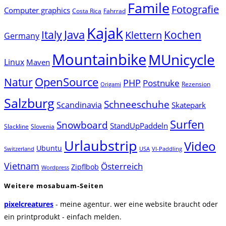
Famile
Fotografie
Computer graphics
Costa Rica
Fahrrad
Kajak
Java
Italy
Klettern
Kochen
Germany
Mountainbike
MUnicycle
Linux
Maven
Natur
OpenSource
PHP
Postnuke
Rezension
Origami
Salzburg
Schneeschuhe
Scandinavia
Skatepark
Surfen
Snowboard
StandUpPaddeln
Slackline
Slovenia
Urlaubstrip
Video
Ubuntu
Switzerland
USA
VI-Paddling
Vietnam
Österreich
Zipflbob
Wordpress
Weitere mosabuam-Seiten
pixelcreatures
- meine agentur. wer eine website braucht oder
ein printprodukt - einfach melden.