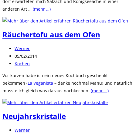
dort erwarteten mich Salzach und Königseeache in einer
anderen Art …
(mehr …)
Räuchertofu aus dem Ofen
Beitrags-
Werner
Autor:
Beitrag
05/02/2014
veröffentlicht:
Beitrags-
Kochen
Kategorie:
Vor kurzen habe ich ein neues Kochbuch geschenkt
bekommen (
La Veganista
– danke nochmal Manu) und natürlich
musste ich gleich was daraus nachkochen.
(mehr …)
Neujahrskristalle
Beitrags-
Werner