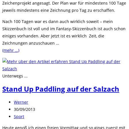
Zeichenprojekt angesagt. Der Plan war für mindestens 100 Tage
jeweils mindestens eine Zeichnung pro Tag zu erschaffen.
Nach 100 Tagen war es dann auch wirklich soweit – mein
Skizzenbuch ist voll und im Fantasy-Skizzenbuch ist auch schon
einiges vorhanden. Aber jetzt ist es wirklich Zeit, die
Zeichnungen anzuschauen …
(mehr …)
Unterwegs ...
Stand Up Paddling auf der Salzach
Beitrags-
Werner
Autor:
Beitrag
30/09/2013
veröffentlicht:
Beitrags-
Sport
Kategorie:
Heute genoß ich einen freien Vormittag und so gings zuerst mit