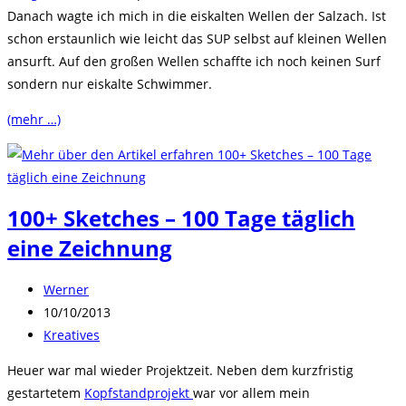
Danach wagte ich mich in die eiskalten Wellen der Salzach. Ist
schon erstaunlich wie leicht das SUP selbst auf kleinen Wellen
ansurft. Auf den großen Wellen schaffte ich noch keinen Surf
sondern nur eiskalte Schwimmer.
(mehr …)
100+ Sketches – 100 Tage täglich
eine Zeichnung
Beitrags-
Werner
Autor:
Beitrag
10/10/2013
veröffentlicht:
Beitrags-
Kreatives
Kategorie:
Heuer war mal wieder Projektzeit. Neben dem kurzfristig
gestartetem
Kopfstandprojekt
war vor allem mein