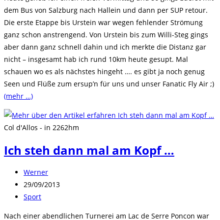
dem Bus von Salzburg nach Hallein und dann per SUP retour.
Die erste Etappe bis Urstein war wegen fehlender Strömung
ganz schon anstrengend. Von Urstein bis zum Willi-Steg gings
aber dann ganz schnell dahin und ich merkte die Distanz gar
nicht – insgesamt hab ich rund 10km heute gesupt. Mal
schauen wo es als nächstes hingeht …. es gibt ja noch genug
Seen und Flüße zum ersup’n für uns und unser Fanatic Fly Air ;)
(mehr …)
Col d'Allos - in 2262hm
Ich steh dann mal am Kopf …
Beitrags-
Werner
Autor:
Beitrag
29/09/2013
veröffentlicht:
Beitrags-
Sport
Kategorie:
Nach einer abendlichen Turnerei am Lac de Serre Poncon war