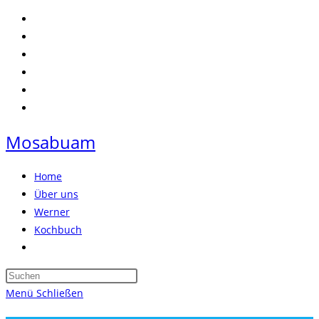
Zum
Inhalt
springen
Mosabuam
Home
Über uns
Werner
Kochbuch
Website-
Suche
Press
umschalten
Escape
Menü
Schließen
to