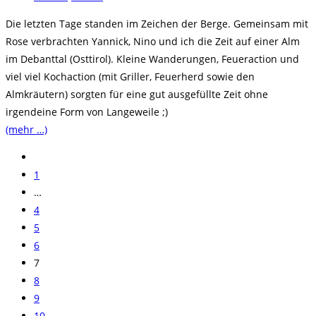
Kategorie:
Die letzten Tage standen im Zeichen der Berge. Gemeinsam mit
Rose verbrachten Yannick, Nino und ich die Zeit auf einer Alm
im Debanttal (Osttirol). Kleine Wanderungen, Feueraction und
viel viel Kochaction (mit Griller, Feuerherd sowie den
Almkräutern) sorgten für eine gut ausgefüllte Zeit ohne
irgendeine Form von Langeweile ;)
(mehr …)
Zur
vorherigen
1
Seite
…
4
5
6
7
8
9
10