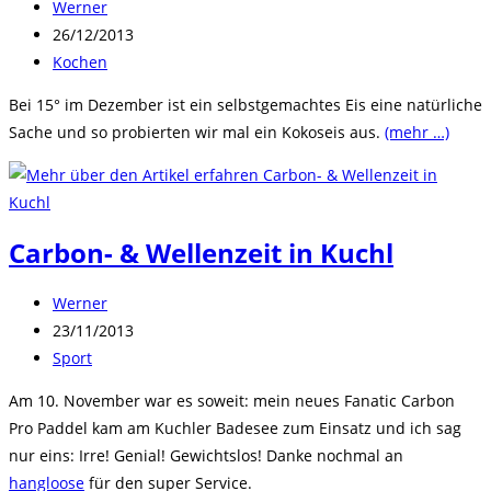
Beitrags-
Werner
Autor:
Beitrag
26/12/2013
veröffentlicht:
Beitrags-
Kochen
Kategorie:
Bei 15° im Dezember ist ein selbstgemachtes Eis eine natürliche
Sache und so probierten wir mal ein Kokoseis aus.
(mehr …)
Carbon- & Wellenzeit in Kuchl
Beitrags-
Werner
Autor:
Beitrag
23/11/2013
veröffentlicht:
Beitrags-
Sport
Kategorie:
Am 10. November war es soweit: mein neues Fanatic Carbon
Pro Paddel kam am Kuchler Badesee zum Einsatz und ich sag
nur eins: Irre! Genial! Gewichtslos! Danke nochmal an
hangloose
für den super Service.