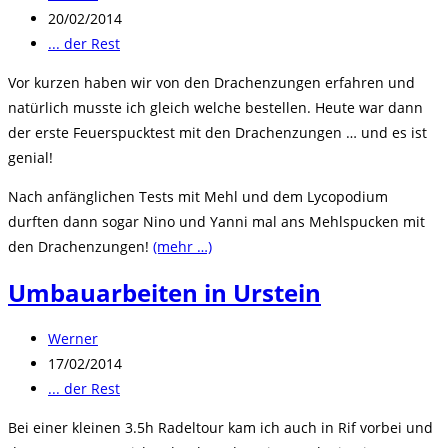
Autor:
Beitrag
20/02/2014
veröffentlicht:
Beitrags-
... der Rest
Kategorie:
Vor kurzen haben wir von den Drachenzungen erfahren und
natürlich musste ich gleich welche bestellen. Heute war dann
der erste Feuerspucktest mit den Drachenzungen … und es ist
genial!
Nach anfänglichen Tests mit Mehl und dem Lycopodium
durften dann sogar Nino und Yanni mal ans Mehlspucken mit
den Drachenzungen!
(mehr …)
Umbauarbeiten in Urstein
Beitrags-
Werner
Autor:
Beitrag
17/02/2014
veröffentlicht:
Beitrags-
... der Rest
Kategorie:
Bei einer kleinen 3.5h Radeltour kam ich auch in Rif vorbei und