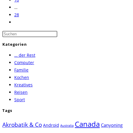
…
28
Zur
nächsten
Press
Seite
Escape
Kategorien
to
… der Rest
close
Computer
the
Familie
search
Kochen
panel.
Kreatives
Reisen
Sport
Tags
Canada
Akrobatik & Co
Canyoning
Android
Australia