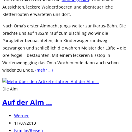
Aussichten, leckere Walderdbeeren und abenteuerliche
Kletterrouten erwarteten uns dort.
Nach Oma’s erster Almnacht gings weiter zur Ikarus-Bahn. Die
brachte uns auf 1852m rauf zum Bischling wo wir die
Paragleiter beobachteten, den Kinderwagenrundweg
bezwangen und schließlich die wahren Meister der Lüfte – die
Greifvögel – bestaunten. Mit einem leckeren Eisstop in
Werfenweng ging das Oma-Wochenende dann auch schon
wieder zu Ende.
(mehr …)
Die Alm
Auf der Alm …
Beitrags-
Werner
Autor:
Beitrag
11/07/2013
veröffentlicht:
Beitrags-
Familie
/
Reisen