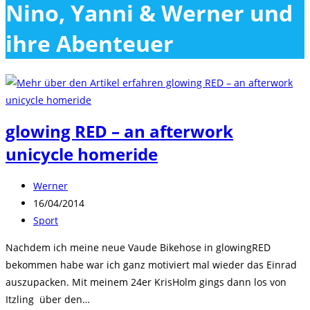
Nino, Yanni & Werner und
close
the
ihre Abenteuer
search
panel.
glowing RED – an afterwork
unicycle homeride
Beitrags-
Werner
Autor:
Beitrag
16/04/2014
veröffentlicht:
Beitrags-
Sport
Kategorie:
Nachdem ich meine neue Vaude Bikehose in glowingRED
bekommen habe war ich ganz motiviert mal wieder das Einrad
auszupacken. Mit meinem 24er KrisHolm gings dann los von
Itzling über den…