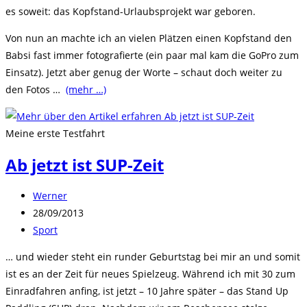
es soweit: das Kopfstand-Urlaubsprojekt war geboren.
Von nun an machte ich an vielen Plätzen einen Kopfstand den
Babsi fast immer fotografierte (ein paar mal kam die GoPro zum
Einsatz). Jetzt aber genug der Worte – schaut doch weiter zu
den Fotos …
(mehr …)
Meine erste Testfahrt
Ab jetzt ist SUP-Zeit
Beitrags-
Werner
Autor:
Beitrag
28/09/2013
veröffentlicht:
Beitrags-
Sport
Kategorie:
… und wieder steht ein runder Geburtstag bei mir an und somit
ist es an der Zeit für neues Spielzeug. Während ich mit 30 zum
Einradfahren anfing, ist jetzt – 10 Jahre später – das Stand Up