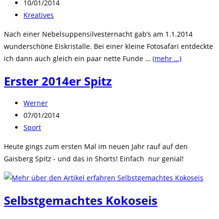
Autor:
Beitrag
10/01/2014
veröffentlicht:
Beitrags-
Kreatives
Kategorie:
Nach einer Nebelsuppensilvesternacht gab’s am 1.1.2014
wunderschöne Eiskristalle. Bei einer kleine Fotosafari entdeckte
ich dann auch gleich ein paar nette Funde …
(mehr …)
Erster 2014er Spitz
Beitrags-
Werner
Autor:
Beitrag
07/01/2014
veröffentlicht:
Beitrags-
Sport
Kategorie:
Heute gings zum ersten Mal im neuen Jahr rauf auf den
Gaisberg Spitz - und das in Shorts! Einfach nur genial!
Selbstgemachtes Kokoseis