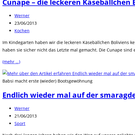
Cunape – die leckeren Käsebällchen 
Beitrags-
Werner
Autor:
Beitrag
23/06/2013
veröffentlicht:
Beitrags-
Kochen
Kategorie:
Im Kindegarten haben wir die leckeren Käsebällchen Boliviens ke
haben sie sicher nicht das Letzte mal gemacht. Die Cunape sind e
(mehr …)
Babsi macht erste (wieder) Bootsgewöhnung
Endlich wieder mal auf der smaragd
Beitrags-
Werner
Autor:
Beitrag
21/06/2013
veröffentlicht:
Beitrags-
Sport
Kategorie: