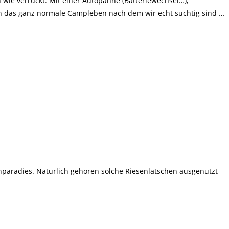
wie verrückt. Mit einer Autopanne (Batteriewechsel…),
lich das ganz normale Campleben nach dem wir echt süchtig sind …
enparadies. Natürlich gehören solche Riesenlatschen ausgenutzt