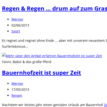
Regen & Regen … drum auf zum Gra
Beitrags-
Werner
Autor:
Beitrag
02/06/2013
veröffentlicht:
Beitrags-
Sport
Kategorie:
Es regnet und regnet ohne Ende ... aber mit unserem neuestem 
Surferlebnisse…
Yanni, Babsi & das große Pferd
Bauernhofzeit ist super Zeit
Beitrags-
Werner
Autor:
Beitrag
17/05/2013
veröffentlicht:
Beitrags-
Reisen
Kategorie:
Nachdem wir letztes Jahr einen genialen Urlaub am Bauernhof
S