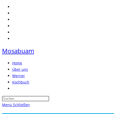
Zum
Inhalt
springen
Mosabuam
Home
Über uns
Werner
Kochbuch
Website-
Suche
Press
umschalten
Escape
Menü
Schließen
to