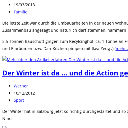
Autor:
Beitrag
19/03/2013
veröffentlicht:
Beitrags-
Familie
Kategorie:
Die letzte Zeit war durch die Umbauarbeiten in der neuen Wohn
Zusammenbau angesagt und natürlich darf stemmen, hämmern un
3.5 Tonnen Bauschutt gingen zum Recylcinghof, ca. 1 Tonne an 
und Einräumen bzw. Dan-Küchen pimpen mit Ikea Zeug ;)
(mehr 
Der Winter ist da … und die Action ge
Beitrags-
Werner
Autor:
Beitrag
10/12/2012
veröffentlicht:
Beitrags-
Sport
Kategorie:
Der Winter hat in Salzburg jetzt so richtig durchgestartet und 
Nino…