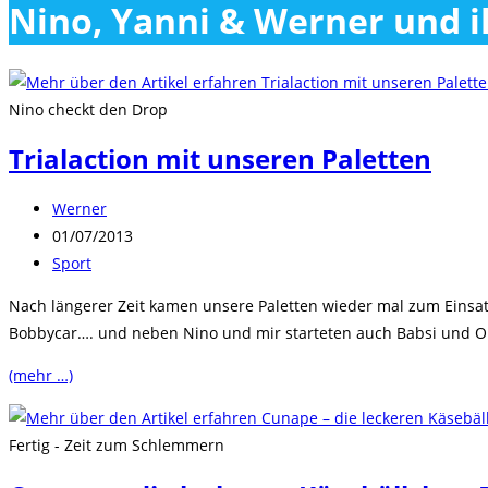
Nino, Yanni & Werner und 
close
the
search
panel.
Nino checkt den Drop
Trialaction mit unseren Paletten
Beitrags-
Werner
Autor:
Beitrag
01/07/2013
veröffentlicht:
Beitrags-
Sport
Kategorie:
Nach längerer Zeit kamen unsere Paletten wieder mal zum Einsatz
Bobbycar…. und neben Nino und mir starteten auch Babsi und O
(mehr …)
Fertig - Zeit zum Schlemmern