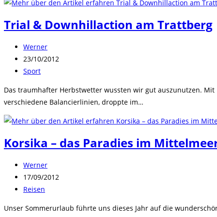
Trial & Downhillaction am Trattberg
Beitrags-
Werner
Autor:
Beitrag
23/10/2012
veröffentlicht:
Beitrags-
Sport
Kategorie:
Das traumhafter Herbstwetter wussten wir gut auszunutzen. Mit E
verschiedene Balancierlinien, droppte im…
Korsika – das Paradies im Mittelmee
Beitrags-
Werner
Autor:
Beitrag
17/09/2012
veröffentlicht:
Beitrags-
Reisen
Kategorie:
Unser Sommerurlaub führte uns dieses Jahr auf die wunderschöne