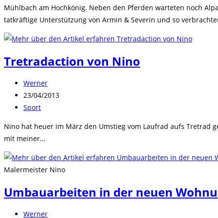
Mühlbach am Hochkönig. Neben den Pferden warteten noch Alpaka
tatkräftige Unterstützung von Armin & Severin und so verbracht
Tretradaction von Nino
Beitrags-
Werner
Autor:
Beitrag
23/04/2013
veröffentlicht:
Beitrags-
Sport
Kategorie:
Nino hat heuer im März den Umstieg vom Laufrad aufs Tretrad gem
mit meiner…
Malermeister Nino
Umbauarbeiten in der neuen Wohn
Beitrags-
Werner