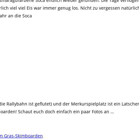
smaragdfarbene Soca endlich wieder gefunden. Die Tage verflogen 
rlich viel viel Eis war immer genug los. Nicht zu vergessen natür
ahr an die Soca
ie Rallybahn ist geflutet) und der Merkurspielplatz ist ein Latsch
oarden! Schaut euch doch einfach ein paar Fotos an …