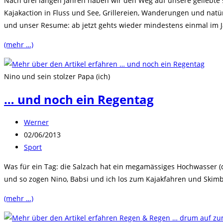
Nach drei langen Jahren haben wir den Weg auf unsere geliebte 
Kajakaction in Fluss und See, Grillereien, Wanderungen und natü
und unser Resume: ab jetzt gehts wieder mindestens einmal im J
(mehr …)
Nino und sein stolzer Papa (ich)
… und noch ein Regentag
Beitrags-
Werner
Autor:
Beitrag
02/06/2013
veröffentlicht:
Beitrags-
Sport
Kategorie:
Was für ein Tag: die Salzach hat ein megamässiges Hochwasser (d
und so zogen Nino, Babsi und ich los zum Kajakfahren und Skimb
(mehr …)