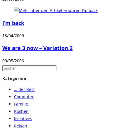
I’m back
13/04/2009
We are 3 now – Variation 2
09/05/2006
Press
Escape
Kategorien
to
… der Rest
close
Computer
the
Familie
search
Kochen
panel.
Kreatives
Reisen