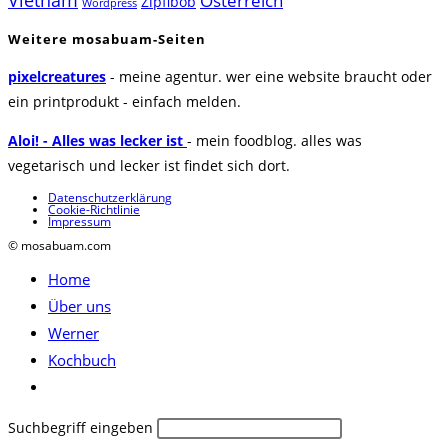
Vietnam
Österreich
Zipflbob
Wordpress
Weitere mosabuam-Seiten
pixelcreatures
- meine agentur. wer eine website braucht oder
ein printprodukt - einfach melden.
Aloi! - Alles was lecker ist
- mein foodblog. alles was
vegetarisch und lecker ist findet sich dort.
Datenschutzerklärung
Cookie-Richtlinie
Impressum
© mosabuam.com
Home
Über uns
Werner
Kochbuch
Website-
Suche
Diese
Suchbegriff eingeben
umschalten