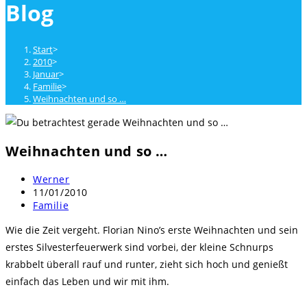
Blog
close
the
search
Start
>
panel.
2010
>
Januar
>
Familie
>
Weihnachten und so …
Weihnachten und so …
Beitrags-
Werner
Autor:
Beitrag
11/01/2010
veröffentlicht:
Beitrags-
Familie
Kategorie:
Wie die Zeit vergeht. Florian Nino’s erste Weihnachten und sein
erstes Silvesterfeuerwerk sind vorbei, der kleine Schnurps
krabbelt überall rauf und runter, zieht sich hoch und genießt
einfach das Leben und wir mit ihm.