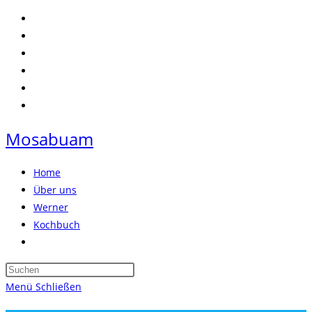
Zum
Inhalt
springen
Mosabuam
Home
Über uns
Werner
Kochbuch
Website-
Suche
Press
umschalten
Escape
Menü
Schließen
to