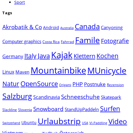
Sport
Tags
Canada
Akrobatik & Co
Canyoning
Android
Australia
Famile
Fotografie
Computer graphics
Costa Rica
Fahrrad
Kajak
Java
Italy
Klettern
Kochen
Germany
Mountainbike
MUnicycle
Linux
Maven
Natur
OpenSource
PHP
Postnuke
Rezension
Origami
Salzburg
Schneeschuhe
Scandinavia
Skatepark
Surfen
Snowboard
StandUpPaddeln
Slackline
Slovenia
Urlaubstrip
Video
Ubuntu
Switzerland
USA
VI-Paddling