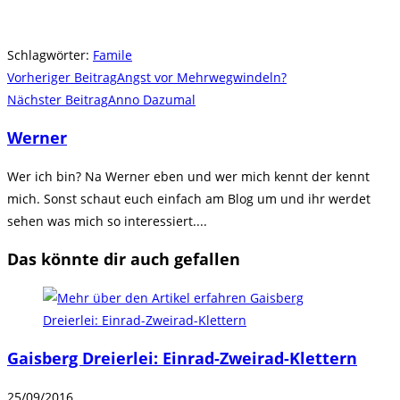
Schlagwörter
:
Famile
Weitere
Vorheriger Beitrag
Angst vor Mehrwegwindeln?
Artikel
Nächster Beitrag
Anno Dazumal
ansehen
Werner
Wer ich bin? Na Werner eben und wer mich kennt der kennt
mich. Sonst schaut euch einfach am Blog um und ihr werdet
sehen was mich so interessiert....
Das könnte dir auch gefallen
Gaisberg Dreierlei: Einrad-Zweirad-Klettern
25/09/2016