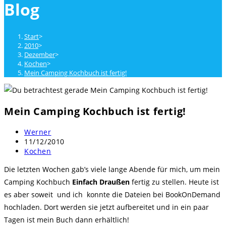
Blog
close
the
search
Start
>
panel.
2010
>
Dezember
>
Kochen
>
Mein Camping Kochbuch ist fertig!
Mein Camping Kochbuch ist fertig!
Beitrags-
Werner
Autor:
Beitrag
11/12/2010
veröffentlicht:
Beitrags-
Kochen
Kategorie:
Die letzten Wochen gab’s viele lange Abende für mich, um mein
Camping Kochbuch
Einfach Draußen
fertig zu stellen. Heute ist
es aber soweit und ich konnte die Dateien bei BookOnDemand
hochladen. Dort werden sie jetzt aufbereitet und in ein paar
Tagen ist mein Buch dann erhältlich!