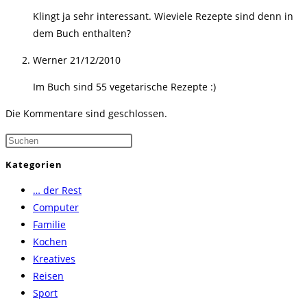
Klingt ja sehr interessant. Wieviele Rezepte sind denn in
dem Buch enthalten?
Werner
21/12/2010
Im Buch sind 55 vegetarische Rezepte :)
Die Kommentare sind geschlossen.
Press
Escape
Kategorien
to
… der Rest
close
Computer
the
Familie
search
Kochen
panel.
Kreatives
Reisen
Sport