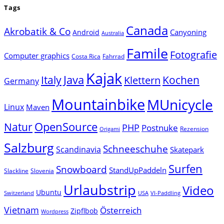
Tags
Canada
Akrobatik & Co
Canyoning
Android
Australia
Famile
Fotografie
Computer graphics
Costa Rica
Fahrrad
Kajak
Java
Italy
Klettern
Kochen
Germany
Mountainbike
MUnicycle
Linux
Maven
Natur
OpenSource
PHP
Postnuke
Rezension
Origami
Salzburg
Schneeschuhe
Scandinavia
Skatepark
Surfen
Snowboard
StandUpPaddeln
Slackline
Slovenia
Urlaubstrip
Video
Ubuntu
Switzerland
USA
VI-Paddling
Vietnam
Österreich
Zipflbob
Wordpress