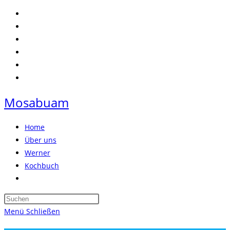
Zum
Inhalt
springen
Mosabuam
Home
Über uns
Werner
Kochbuch
Website-
Suche
Press
umschalten
Escape
Menü
Schließen
to