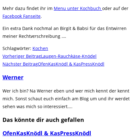
Mehr dazu findet ihr im
Menu unter Kochbuch
oder auf der
Facebook Fanseite
.
Ein extra Dank nochmal an Birgit & Babsi für das Entwirren
meiner Recht
ver
schreibung ….
Schlagwörter
:
Kochen
Weitere
Vorheriger Beitrag
Laugen-Rauchkäse-Knödel
Artikel
Nächster Beitrag
OfenKasKnödl & KasPressKnödl
ansehen
Werner
Wer ich bin? Na Werner eben und wer mich kennt der kennt
mich. Sonst schaut euch einfach am Blog um und ihr werdet
sehen was mich so interessiert....
Das könnte dir auch gefallen
OfenKasKnödl & KasPressKnödl